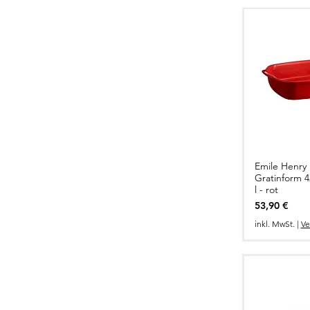
Emile Henry 
Gratinform 4
l - rot
Preis
53,90 €
inkl. MwSt.
|
Ve