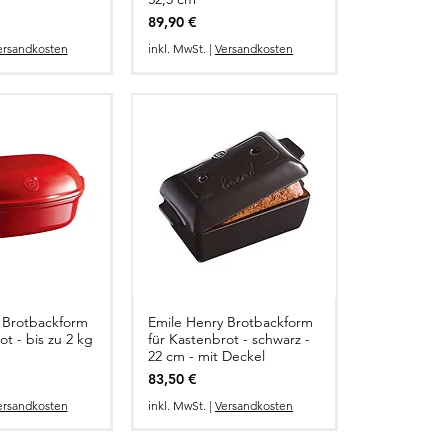
Preis
89,90 €
ersandkosten
inkl. MwSt.
|
Versandkosten
 Brotbackform
Emile Henry Brotbackform
t - bis zu 2 kg
für Kastenbrot - schwarz -
22 cm - mit Deckel
Preis
83,50 €
ersandkosten
inkl. MwSt.
|
Versandkosten