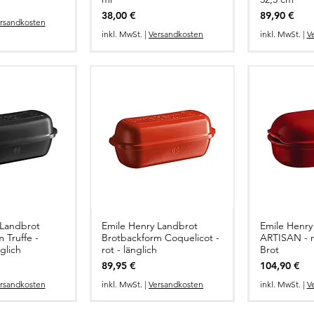
Preis
Preis
38,00 €
89,90 €
rsandkosten
inkl. MwSt.
|
Versandkosten
inkl. MwSt.
|
V
 Landbrot
Emile Henry Landbrot
Emile Henry
 Truffe -
Brotbackform Coquelicot -
ARTISAN - ro
glich
rot - länglich
Brot
Preis
Preis
89,95 €
104,90 €
rsandkosten
inkl. MwSt.
|
Versandkosten
inkl. MwSt.
|
V