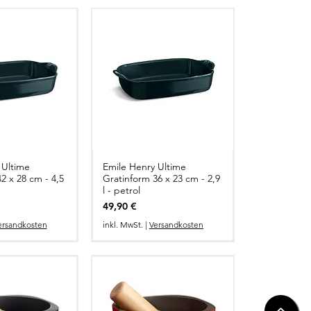
 Ultime
Emile Henry Ultime
2 x 28 cm - 4,5
Gratinform 36 x 23 cm - 2,9
l - petrol
Preis
49,90 €
ersandkosten
inkl. MwSt.
|
Versandkosten