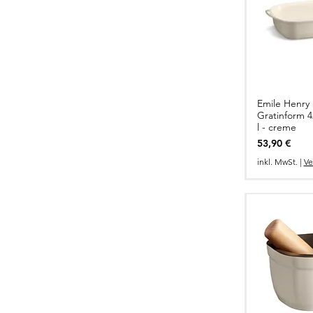
Emile Henry 
Gratinform 4
l - creme
Preis
53,90 €
inkl. MwSt.
|
Ve