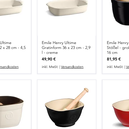
Ultime
Emile Henry Ultime
Emile Henry
2 x 28 cm - 4,5
Gratinform 36 x 23 cm - 2,9
Stößel - gro
l - creme
16 cm
Preis
Preis
49,90 €
81,95 €
rsandkosten
inkl. MwSt.
|
Versandkosten
inkl. MwSt.
|
V