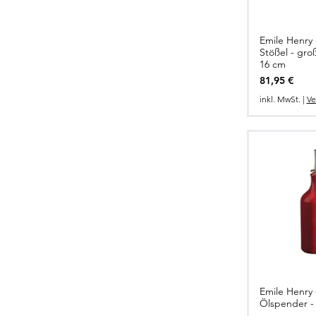
Emile Henry 
Stößel - gro
16 cm
Preis
81,95 €
inkl. MwSt.
|
Ve
Emile Henry 
Ölspender - 