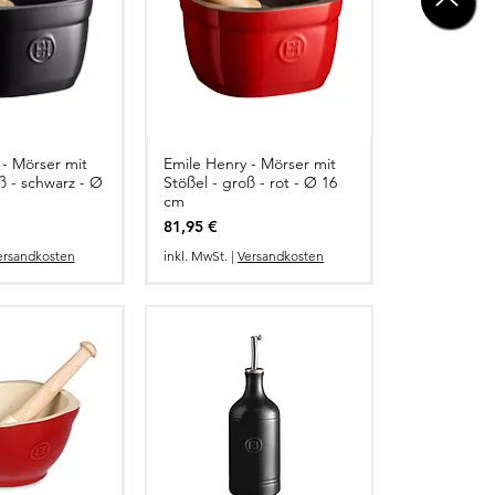
 - Mörser mit
Emile Henry - Mörser mit
ß - schwarz - Ø
Stößel - groß - rot - Ø 16
cm
Preis
81,95 €
ersandkosten
inkl. MwSt.
|
Versandkosten