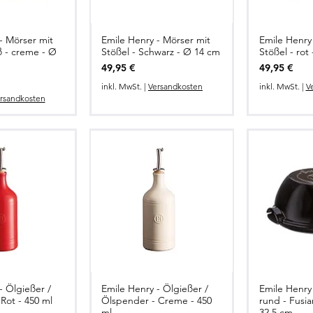
- Mörser mit
Emile Henry - Mörser mit
Emile Henry
ß - creme - Ø
Stößel - Schwarz - Ø 14 cm
Stößel - rot
Preis
Preis
49,95 €
49,95 €
inkl. MwSt.
|
Versandkosten
inkl. MwSt.
|
V
rsandkosten
- Ölgießer /
Emile Henry - Ölgießer /
Emile Henry 
Rot - 450 ml
Ölspender - Creme - 450
rund - Fusia
ml
32,5 cm