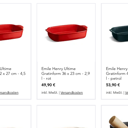
Ultime
Emile Henry Ultime
Emile Henry
2 x 27 cm - 4,5
Gratinform 36 x 23 cm - 2,9
Gratinform 4
l - rot
l - petrol
Preis
Preis
49,90 €
53,90 €
rsandkosten
inkl. MwSt.
|
Versandkosten
inkl. MwSt.
|
V