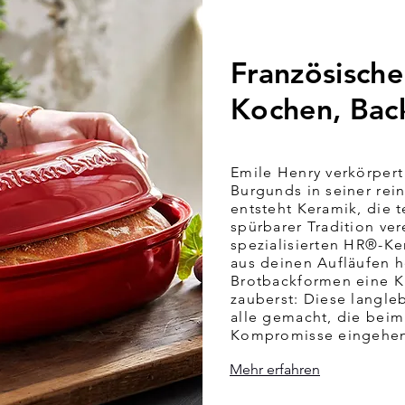
Französisch
Kochen, Bac
Emile Henry verkörpert
Burgunds in seiner rei
entsteht Keramik, die 
spürbarer Tradition ver
spezialisierten HR®-K
aus deinen Aufläufen h
Brotbackformen eine K
zauberst: Diese langle
alle gemacht, die bei
Kompromisse eingehe
Mehr erfahren