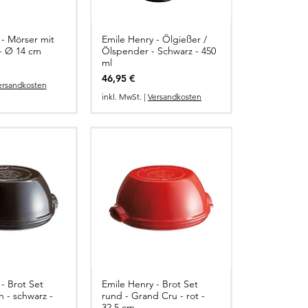
 - Mörser mit
Emile Henry - Ölgießer /
 - Ø 14 cm
Ölspender - Schwarz - 450
ml
Preis
46,95 €
ersandkosten
inkl. MwSt.
|
Versandkosten
- Brot Set
Emile Henry - Brot Set
n - schwarz -
rund - Grand Cru - rot -
32,5 cm