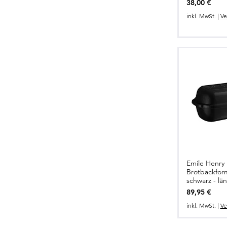
Preis
38,00 €
inkl. MwSt.
|
Ve
Emile Henry
Brotbackform
schwarz - län
Preis
89,95 €
inkl. MwSt.
|
Ve