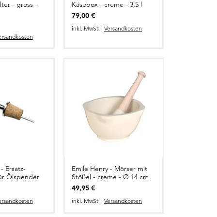
ter - gross -
Käsebox - creme - 3,5 l
Preis
79,00 €
inkl. MwSt.
|
Versandkosten
ersandkosten
- Ersatz-
Emile Henry - Mörser mit
ür Ölspender
Stößel - creme - Ø 14 cm
Preis
49,95 €
ersandkosten
inkl. MwSt.
|
Versandkosten