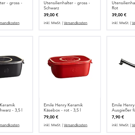
ter - gross -
Utensilienhalter - gross -
Utensilienhal
Schwarz
Rot
Preis
Preis
39,00 €
39,00 €
rsandkosten
inkl. MwSt.
|
Versandkosten
inkl. MwSt.
|
V
 Keramik
Emile Henry Keramik
Emile Henry 
warz - 3,5 l
Käsebox - rot - 3,5 l
Ausgießer f
Preis
Preis
79,00 €
7,90 €
rsandkosten
inkl. MwSt.
|
Versandkosten
inkl. MwSt.
|
V