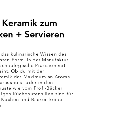
e Keramik zum
ken + Servieren
 das kulinarische Wissen des
nsten Form. In der Manufaktur
technologische Präzision mit
eint. Ob du mit der
eramik das Maximum an Aroma
erausholst oder in den
ruste wie vom Profi-Bäcker
bigen Küchenutensilien sind für
m Kochen und Backen keine
n.