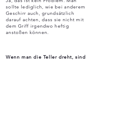
Ja, das ist kein Problem. Man
sollte lediglich, wie bei anderem
Geschirr auch, grundsätzlich
darauf achten, dass sie nicht mit
dem Griff irgendwo heftig
anstoßen können.
Wenn man die Teller dreht, sind
sie unten auch farblich?
Nein, das sind sie in der Regel
nicht oder nur angedeutet, das
sie von Hand bearbeitet werden.
Drehst du die Teller um, kannst
du öfter mal das natürliche
Material auf dem Boden
erkennen. Das betrifft nur den
Boden, die Seiten sind
selbstverständlich im Farbton