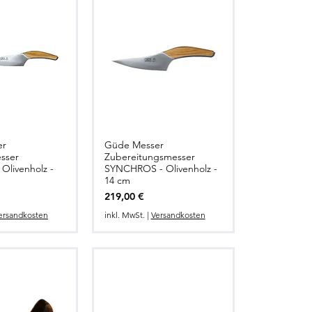
er
Güde Messer
llansicht
Schnellansicht
sser
Zubereitungsmesser
livenholz -
SYNCHROS - Olivenholz -
14 cm
Preis
219,00 €
ersandkosten
inkl. MwSt.
|
Versandkosten