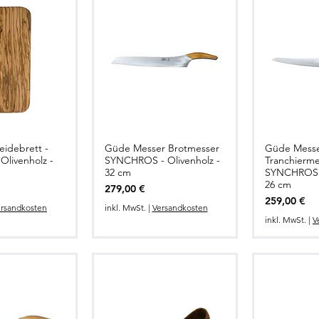
eidebrett -
Güde Messer Brotmesser
Güde Mess
lansicht
Schnellansicht
Schne
 Olivenholz -
SYNCHROS - Olivenholz -
Tranchierme
32 cm
SYNCHROS O
26 cm
Preis
279,00 €
Preis
259,00 €
rsandkosten
inkl. MwSt.
|
Versandkosten
inkl. MwSt.
|
V