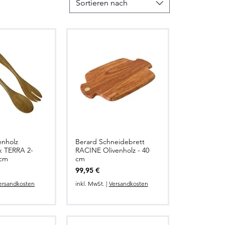
Sortieren nach
enholz
Berard Schneidebrett
llansicht
Schnellansicht
k TERRA 2-
RACINE Olivenholz - 40
 cm
cm
Preis
99,95 €
ersandkosten
inkl. MwSt.
|
Versandkosten