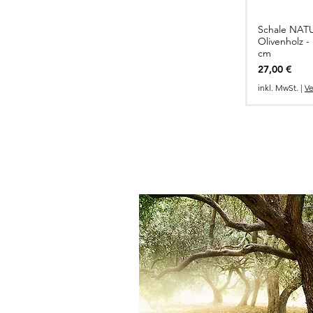
Schale NAT
Schnel
Olivenholz -
cm
Preis
27,00 €
inkl. MwSt.
|
Ve