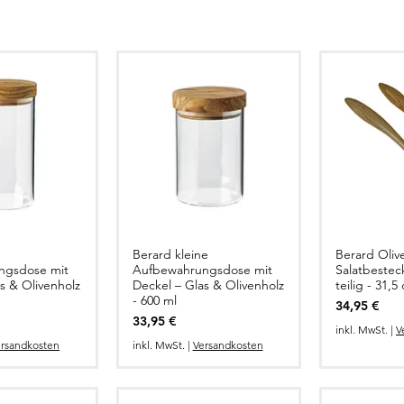
Berard kleine
Berard Oliv
lansicht
Schnellansicht
Schne
ngsdose mit
Aufbewahrungsdose mit
Salatbestec
s & Olivenholz
Deckel – Glas & Olivenholz
teilig - 31,5
- 600 ml
Preis
34,95 €
Preis
33,95 €
inkl. MwSt.
|
V
rsandkosten
inkl. MwSt.
|
Versandkosten