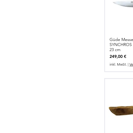
Güde Messe
Schnel
SYNCHROS - 
23 cm
Preis
249,00 €
inkl. MwSt.
|
Ve