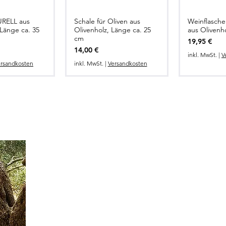
URELL aus
Schale für Oliven aus
Weinflasch
lansicht
Schnellansicht
Schne
 Länge ca. 35
Olivenholz, Länge ca. 25
aus Olivenho
cm
Preis
19,95 €
Preis
14,00 €
inkl. MwSt.
|
V
rsandkosten
inkl. MwSt.
|
Versandkosten