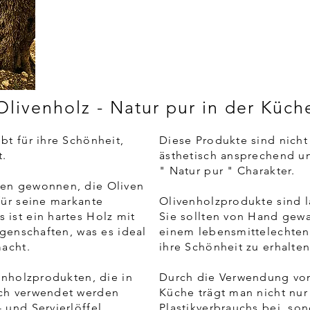
Olivenholz - Natur pur in der Küch
bt für ihre Schönheit,
Diese Produkte sind nicht
t.
ästhetisch ansprechend u
" Natur pur " Charakter.
men gewonnen, die Oliven
für seine markante
Olivenholzprodukte sind l
ist ein hartes Holz mit
Sie sollten von Hand gew
igenschaften, was es ideal
einem lebensmittelechten
macht.
ihre Schönheit zu erhalte
enholzprodukten, die in
Durch die Verwendung von
sch verwendet werden
Küche trägt man nicht nur
und Servierlöffel,
Plastikverbrauchs bei, son