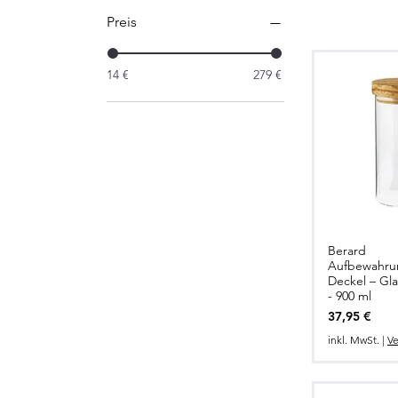
Preis
14 €
279 €
Berard
Schnel
Aufbewahru
Deckel – Gla
- 900 ml
Preis
37,95 €
inkl. MwSt.
|
Ve