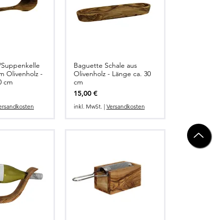
/Suppenkelle
Baguette Schale aus
llansicht
Schnellansicht
m Olivenholz -
Olivenholz - Länge ca. 30
0 cm
cm
Preis
15,00 €
ersandkosten
inkl. MwSt.
|
Versandkosten