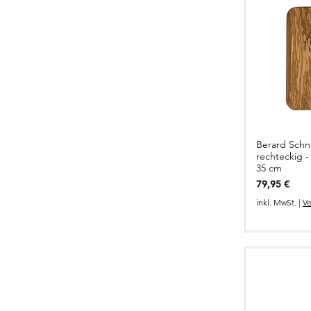
Berard Schn
Schnel
rechteckig -
35 cm
Preis
79,95 €
inkl. MwSt.
|
Ve