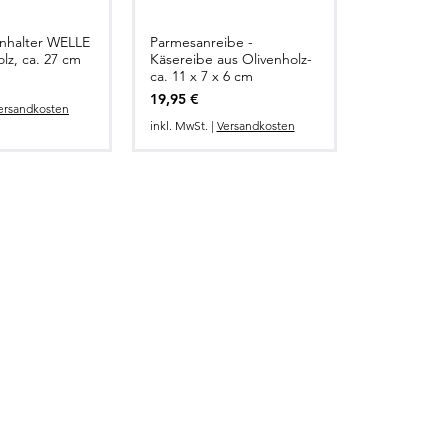
enhalter WELLE
Parmesanreibe -
llansicht
Schnellansicht
lz, ca. 27 cm
Käsereibe aus Olivenholz-
ca. 11 x 7 x 6 cm
Preis
19,95 €
ersandkosten
inkl. MwSt.
|
Versandkosten