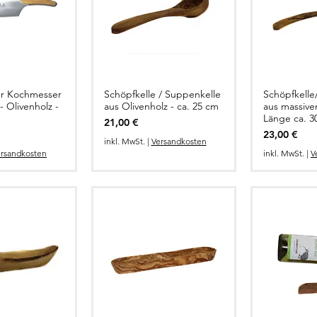
r Kochmesser
Schöpfkelle / Suppenkelle
Schöpfkelle
lansicht
Schnellansicht
Schne
Olivenholz -
aus Olivenholz - ca. 25 cm
aus massive
Länge ca. 3
Preis
21,00 €
Preis
23,00 €
inkl. MwSt.
|
Versandkosten
rsandkosten
inkl. MwSt.
|
V