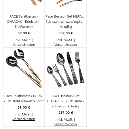
FACE Salatbesteck
Face Besteck Set NEPAL -
CARACAS - Edelstahl -
Edelstahl schwarz/kupfer -
kupfer matt
30 teilig
Preis
Preis
39,00 €
339,00 €
inkl. MwSt.
|
inkl. MwSt.
|
Versandkosten
Versandkosten
Face Salatbesteck NEPAL
FACE Besteck Set
- Edelstahl schwarz/kupfer
BUDAPEST - Edelstahl -
schwarz - 30 teilig
Preis
39,00 €
Preis
287,00 €
inkl. MwSt.
|
Versandkosten
inkl. MwSt.
|
Versandkosten