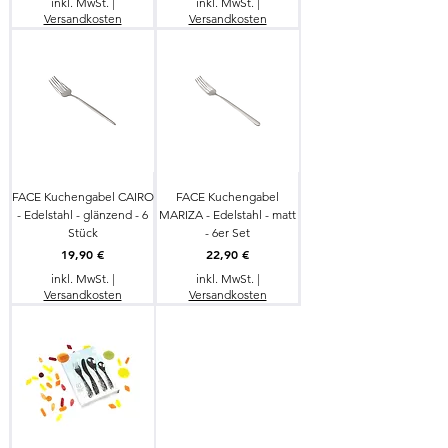
inkl. MwSt.
|
inkl. MwSt.
|
Versandkosten
Versandkosten
FACE Kuchengabel CAIRO
FACE Kuchengabel
- Edelstahl - glänzend - 6
MARIZA - Edelstahl - matt
Stück
- 6er Set
Preis
Preis
19,90 €
22,90 €
inkl. MwSt.
|
inkl. MwSt.
|
Versandkosten
Versandkosten