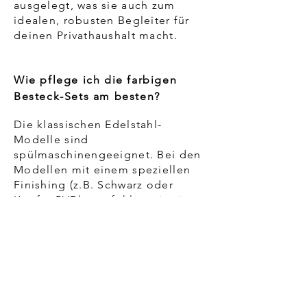
ausgelegt, was sie auch zum
idealen, robusten Begleiter für
deinen Privathaushalt macht.
Wie pflege ich die farbigen
Besteck-Sets am besten?
Die klassischen Edelstahl-
Modelle sind
spülmaschinengeeignet. Bei den
Modellen mit einem speziellen
Finishing (z.B. Schwarz oder
Kupfer PVD) empfehlen wir eine
schonende Reinigung, um die
Brillanz der Farben und die
Kunstfertigkeit der Oberfläche
über Jahrzehnte zu erhalten.
Diese sollten nicht in die
Spülmaschine.