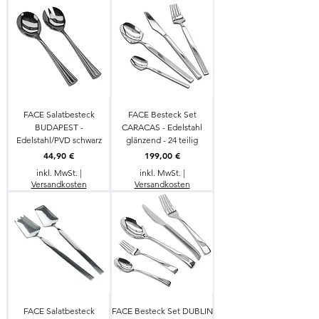
FACE Salatbesteck
FACE Besteck Set
BUDAPEST -
CARACAS - Edelstahl
Edelstahl/PVD schwarz
glänzend - 24 teilig
Preis
Preis
44,90 €
199,00 €
inkl. MwSt.
|
inkl. MwSt.
|
Versandkosten
Versandkosten
FACE Salatbesteck
FACE Besteck Set DUBLIN