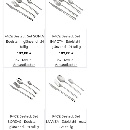
FACE Besteck Set SONIA
FACE Besteck Set
- Edelstahl - glänzend - 24
INVICTA - Edelstahl -
teilig
glänzend - 24 teilig
Preis
Preis
109,00 €
109,00 €
inkl. MwSt.
|
inkl. MwSt.
|
Versandkosten
Versandkosten
FACE Besteck Set
FACE Besteck Set
BOREAS - Edelstahl -
MARIZA - Edelstahl - matt
glänzend - 24 teilig
- 24 teilig