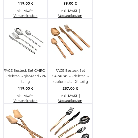
Preis
Preis
119,00 €
99,00 €
inkl. MwSt.
|
inkl. MwSt.
|
Versandkosten
Versandkosten
FACE Besteck Set CAIRO -
FACE Besteck Set
Edelstahl - glänzend - 24
CARACAS - Edelstahl -
teilig
kupfer matt - 24 teilig
Preis
Preis
119,00 €
287,00 €
inkl. MwSt.
|
inkl. MwSt.
|
Versandkosten
Versandkosten