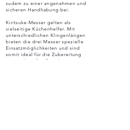
zudem zu einer angenehmen und
sicheren Handhabung bei.
Kiritsuke-Messer gelten als
vielseitige Küchenhelfer. Mit
unterschiedlichen Klingenlängen
bieten die drei Messer spezielle
Einsatzmöglichkeiten und sind
somit ideal für die Zubereitung
anspruchsvoller Gerichte sowie
den Umgang mit empfindlichen
Zutaten.
Telefon
02223 9065698