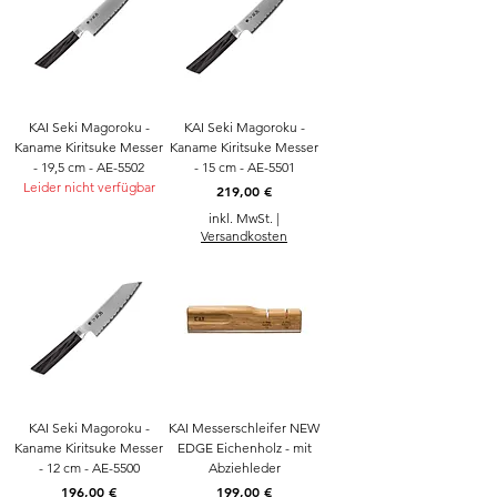
KAI Seki Magoroku -
KAI Seki Magoroku -
Kaname Kiritsuke Messer
Kaname Kiritsuke Messer
- 19,5 cm - AE-5502
- 15 cm - AE-5501
Leider nicht verfügbar
Preis
219,00 €
inkl. MwSt.
|
Versandkosten
KAI Seki Magoroku -
KAI Messerschleifer NEW
Kaname Kiritsuke Messer
EDGE Eichenholz - mit
- 12 cm - AE-5500
Abziehleder
Preis
Preis
196,00 €
199,00 €