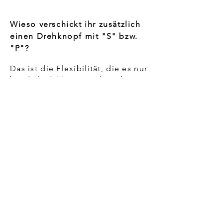
Wieso verschickt ihr zusätzlich
einen Drehknopf mit "S" bzw.
"P"?
Das ist die Flexibilität, die es nur
bei Cole & Mason und nur bei
der
Kenton-Mühle
gibt. Durch
Mix-and-Match hast du die
Möglichkeit, deine Farbauswahl
zu treffen. Solltest du aber nur 1
Mühle bestellen, dann kannst du
persönlich entscheiden, ob du
darin lieber Salz oder Pfeffer
mahlen möchtest. Damit aber
deine Gäste auch wissen, was
sich in der Mühle befindet,
bekommst du von uns einen
Drehknopf für Salz und einen
Drehknopf für