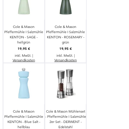
Cole & Mason
Cole & Mason
Pfeffermühle I Salzmühle
Pfeffermühle I Salzmühle
KENTON - SAGE -
KENTON - ROSEMARY -
hellgrün
grün
Preis
Preis
19,95 €
19,95 €
inkl. MwSt.
|
inkl. MwSt.
|
Versandkosten
Versandkosten
Cole & Mason
Cole & Mason Mühlenset
Pfeffermühle I Salzmühle
- Pfeffermühle I Salzmühle
KENTON - Blue Salt -
2er Set - DERWENT -
hellblau
Edelstahl