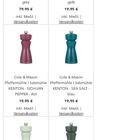
grey
gelb
Preis
Preis
79,95 €
19,95 €
inkl. MwSt.
|
inkl. MwSt.
|
Versandkosten
Versandkosten
Cole & Mason
Cole & Mason
Pfeffermühle I Salzmühle
Pfeffermühle I Salzmühle
KENTON - SICHUAN
KENTON - SEA SALT -
PEPPER - Rot
blau
Preis
Preis
19,95 €
19,95 €
inkl. MwSt.
|
inkl. MwSt.
|
Versandkosten
Versandkosten