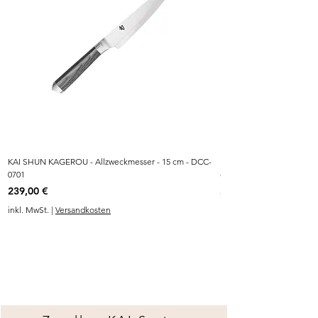
KAI SHUN KAGEROU - Allzweckmesser - 15 cm - DCC-
KAI SHUN KAGEROU - MAS
0701
cm - DCC-0782
Preis
Preis
239,00 €
249,00 €
inkl. MwSt.
|
Versandkosten
inkl. MwSt.