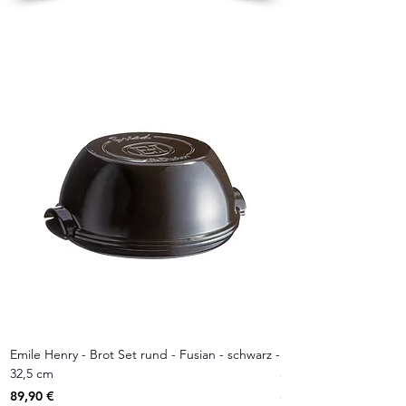
Emile Henry - Brot Set rund - Fusian - schwarz -
Emile Henry - Brot Set
32,5 cm
32,5 cm
Preis
Preis
89,90 €
89,90 €