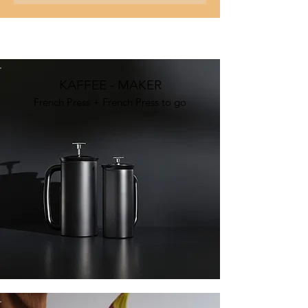
KAFFEE - MAKER
French Press + French Press to go