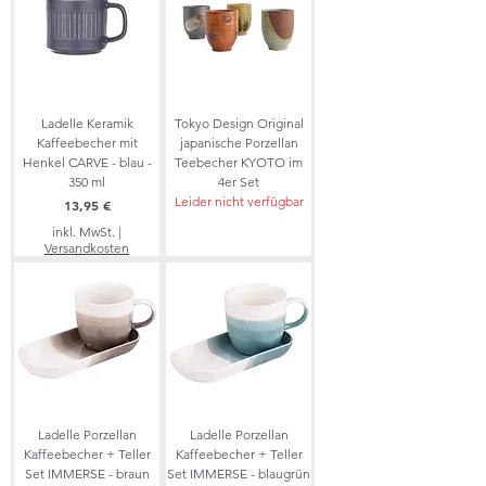
Ladelle Keramik
Tokyo Design Original
Kaffeebecher mit
japanische Porzellan
Henkel CARVE - blau -
Teebecher KYOTO im
350 ml
4er Set
Leider nicht verfügbar
Preis
13,95 €
inkl. MwSt.
|
Versandkosten
Ladelle Porzellan
Ladelle Porzellan
Kaffeebecher + Teller
Kaffeebecher + Teller
Set IMMERSE - braun
Set IMMERSE - blaugrün