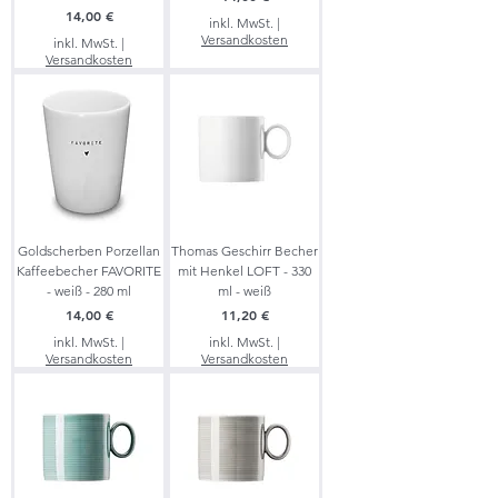
Preis
14,00 €
inkl. MwSt.
|
Versandkosten
inkl. MwSt.
|
Versandkosten
Goldscherben Porzellan
Thomas Geschirr Becher
Kaffeebecher FAVORITE
mit Henkel LOFT - 330
- weiß - 280 ml
ml - weiß
Preis
Preis
14,00 €
11,20 €
inkl. MwSt.
|
inkl. MwSt.
|
Versandkosten
Versandkosten