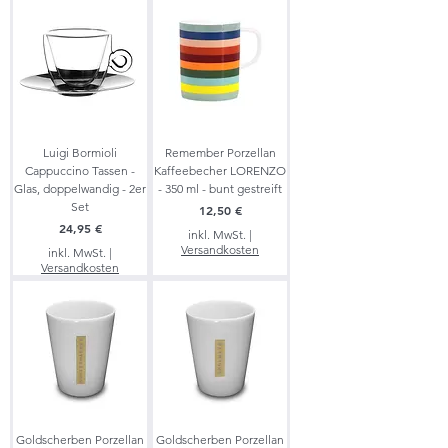
Luigi Bormioli
Remember Porzellan
Cappuccino Tassen -
Kaffeebecher LORENZO
Glas, doppelwandig - 2er
- 350 ml - bunt gestreift
Set
Preis
12,50 €
Preis
24,95 €
inkl. MwSt.
|
Versandkosten
inkl. MwSt.
|
Versandkosten
Goldscherben Porzellan
Goldscherben Porzellan