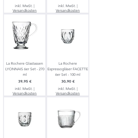
inkl. MwSt.
|
inkl. MwSt.
|
Versandkosten
Versandkosten
La Rochere Glastassen
La Rochere
LYONNAIS 6er Set - 270
Espressogläser FACETTE
ml
6er Set - 100 ml
Preis
Preis
39,95 €
30,90 €
inkl. MwSt.
|
inkl. MwSt.
|
Versandkosten
Versandkosten