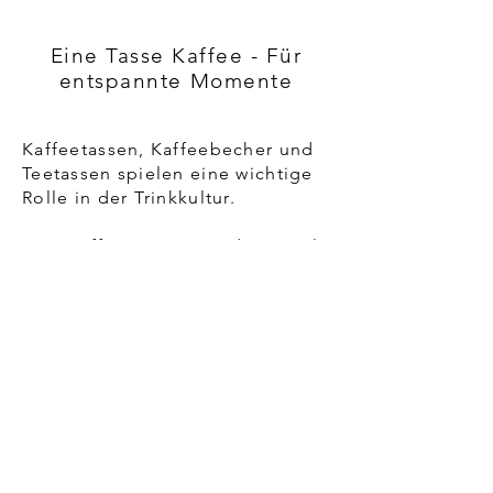
Eine Tasse Kaffee - Für
entspannte Momente
Kaffeetassen, Kaffeebecher und
Teetassen spielen eine wichtige
Rolle in der Trinkkultur.
Eine Kaffeetasse ist in der Regel
kleiner als eine Teetasse oder ein
Kaffeebecher, da Kaffee oft
heißer serviert wird und eine
dickere Tasse benötigt, um die
Temperatur zu halten. Sie sind in
verschiedenen Größen und
Formen erhältlich, von
klassischen Porzellantassen bis
hin zu modernen Designs aus
Keramik oder Glas.