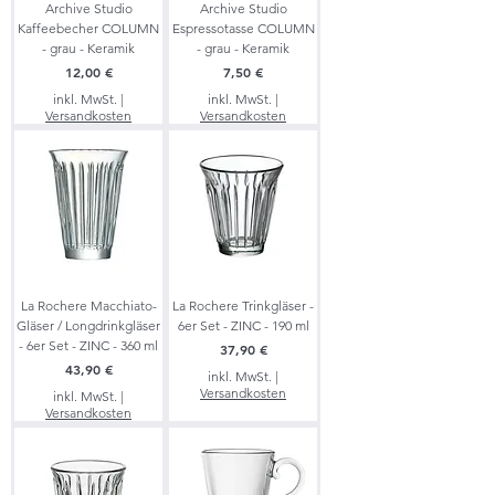
Archive Studio
Archive Studio
Kaffeebecher COLUMN
Espressotasse COLUMN
- grau - Keramik
- grau - Keramik
Preis
Preis
12,00 €
7,50 €
inkl. MwSt.
|
inkl. MwSt.
|
Versandkosten
Versandkosten
La Rochere Macchiato-
La Rochere Trinkgläser -
Gläser / Longdrinkgläser
6er Set - ZINC - 190 ml
- 6er Set - ZINC - 360 ml
Preis
37,90 €
Preis
43,90 €
inkl. MwSt.
|
Versandkosten
inkl. MwSt.
|
Versandkosten