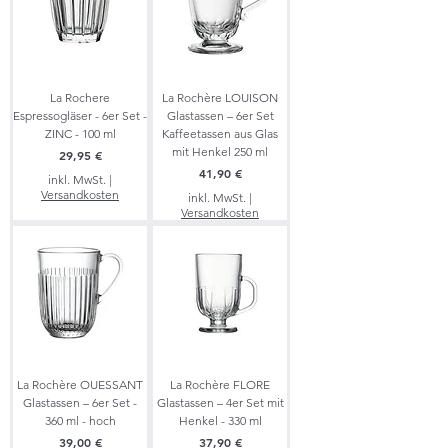
La Rochere
La Rochère LOUISON
Espressogläser - 6er Set -
Glastassen – 6er Set
ZINC - 100 ml
Kaffeetassen aus Glas
mit Henkel 250 ml
Preis
29,95 €
Preis
41,90 €
inkl. MwSt.
|
Versandkosten
inkl. MwSt.
|
Versandkosten
La Rochère OUESSANT
La Rochère FLORE
Glastassen – 6er Set -
Glastassen – 4er Set mit
360 ml - hoch
Henkel - 330 ml
Preis
Preis
39,00 €
37,90 €