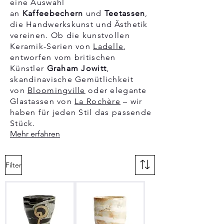
eine Auswahl
an
Kaffeebechern
und
Teetassen
,
die Handwerkskunst und Ästhetik
vereinen. Ob die kunstvollen
Keramik-Serien von
Ladelle
,
entworfen vom britischen
Künstler
Graham Jowitt
,
skandinavische Gemütlichkeit
von
Bloomingville
oder elegante
Glastassen von
La Rochère
– wir
haben für jeden Stil das passende
Stück.
Mehr erfahren
Filter