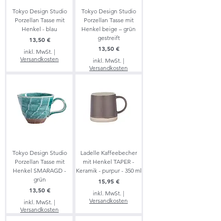
Tokyo Design Studio
Tokyo Design Studio
Porzellan Tasse mit
Porzellan Tasse mit
Henkel - blau
Henkel beige – grün
gestreift
Preis
13,50 €
Preis
13,50 €
inkl. MwSt.
|
Versandkosten
inkl. MwSt.
|
Versandkosten
Tokyo Design Studio
Ladelle Kaffeebecher
Porzellan Tasse mit
mit Henkel TAPER -
Henkel SMARAGD -
Keramik - purpur - 350 ml
grün
Preis
15,95 €
Preis
13,50 €
inkl. MwSt.
|
Versandkosten
inkl. MwSt.
|
Versandkosten