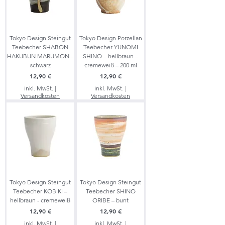
Tokyo Design Steingut
Tokyo Design Porzellan
Teebecher SHABON
Teebecher YUNOMI
HAKUBUN MARUMON –
SHINO – hellbraun –
schwarz
cremeweiß – 200 ml
Preis
Preis
12,90 €
12,90 €
inkl. MwSt.
|
inkl. MwSt.
|
Versandkosten
Versandkosten
Tokyo Design Steingut
Tokyo Design Steingut
Teebecher KOBIKI –
Teebecher SHINO
hellbraun - cremeweiß
ORIBE – bunt
Preis
Preis
12,90 €
12,90 €
inkl. MwSt.
|
inkl. MwSt.
|