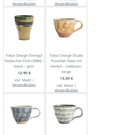
Versandkosten
Versandkosten
Tokyo Design Steingut
Tokyo Design Studio
Teebecher CHA ORIBE –
Porzellan Tasse mit
braun – grün
Henkel – rostbraun-
beige
Preis
12,90 €
Preis
13,50 €
inkl. MwSt.
|
Versandkosten
inkl. MwSt.
|
Versandkosten