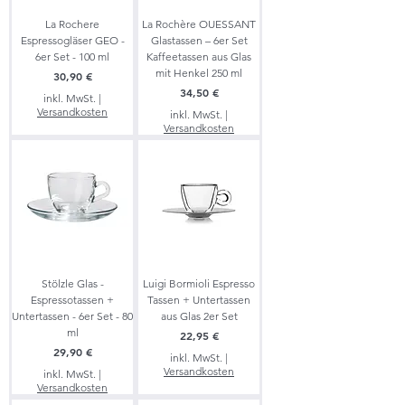
La Rochere
La Rochère OUESSANT
Espressogläser GEO -
Glastassen – 6er Set
6er Set - 100 ml
Kaffeetassen aus Glas
mit Henkel 250 ml
Preis
30,90 €
Preis
34,50 €
inkl. MwSt.
|
Versandkosten
inkl. MwSt.
|
Versandkosten
Stölzle Glas -
Luigi Bormioli Espresso
Espressotassen +
Tassen + Untertassen
Untertassen - 6er Set - 80
aus Glas 2er Set
ml
Preis
22,95 €
Preis
29,90 €
inkl. MwSt.
|
Versandkosten
inkl. MwSt.
|
Versandkosten