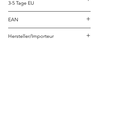
3-5 Tage EU
EAN
9314689230551
Hersteller/Importeur
Ladelle GmbH
als Agent für und im Auftrag der
Ladelle International Pty Ltd
Borsigstraße 6, 72760 Reutlingen
kundenservice@ladelle.com
Telefon
02223 9065698
info@home-and-kitchen.de
VERTRAG WIDERRUFEN