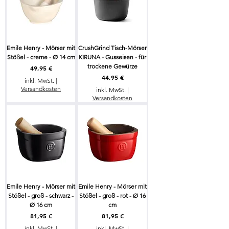
Emile Henry - Mörser mit
CrushGrind Tisch-Mörser
Stößel - creme - Ø 14 cm
KIRUNA - Gusseisen - für
trockene Gewürze
Preis
49,95 €
Preis
44,95 €
inkl. MwSt.
|
Versandkosten
inkl. MwSt.
|
Versandkosten
Emile Henry - Mörser mit
Emile Henry - Mörser mit
Stößel - groß - schwarz -
Stößel - groß - rot - Ø 16
Ø 16 cm
cm
Preis
Preis
81,95 €
81,95 €
inkl. MwSt.
|
inkl. MwSt.
|