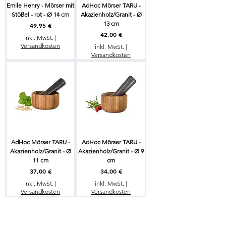
Emile Henry - Mörser mit
AdHoc Mörser TARU -
Stößel - rot - Ø 14 cm
Akazienholz/Granit - Ø
13 cm
Preis
49,95 €
Preis
42,00 €
inkl. MwSt.
|
Versandkosten
inkl. MwSt.
|
Versandkosten
AdHoc Mörser TARU -
AdHoc Mörser TARU -
Akazienholz/Granit - Ø
Akazienholz/Granit - Ø 9
11 cm
cm
Preis
Preis
37,00 €
34,00 €
inkl. MwSt.
|
inkl. MwSt.
|
Versandkosten
Versandkosten