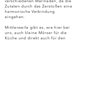
verschiedenen Marinaden, da die
Zutaten durch das Zerstoßen eine
harmonische Verbindung
eingehen.
Mittlerweile gibt es, wie hier bei
uns, auch kleine Mörser für die
Küche und direkt auch für den
Tisch. Kleine Mörser nehmen in
der Küche nicht sehr viel Platz
weg und am Tisch kann der Gast
selbst entscheiden, wieviel
Pfeffer er möchte.
Insgesamt ist der Mörser ein
zeitloses Küchenwerkzeug, das
sowohl in traditionellen als auch
in modernen Küchen seinen Platz
hat. Er verbindet Handwerk mit
Genuss und ermöglicht es den
Köchen, ihre Kreativität