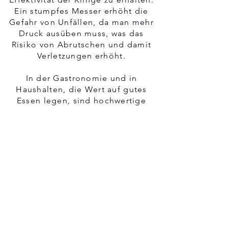
Ein stumpfes Messer erhöht die
Gefahr von Unfällen, da man mehr
Druck ausüben muss, was das
Risiko von Abrutschen und damit
Verletzungen erhöht.
In der Gastronomie und in
Haushalten, die Wert auf gutes
Essen legen, sind hochwertige
Brotmesser daher nicht
wegzudenken. Es trägt nicht nur zur
Ästhetik des Essens bei, indem es
gleichmäßige und ansehnliche
Brotscheiben
liefert, sondern
erleichtert auch die Zubereitung
und Handhabung verschiedener
Lebensmittel.
Wer regelmäßig Brot isst oder
andere empfindliche Lebensmittel