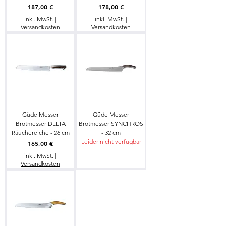
Preis
Preis
187,00 €
178,00 €
inkl. MwSt.
|
inkl. MwSt.
|
Versandkosten
Versandkosten
Güde Messer
Güde Messer
Brotmesser DELTA
Brotmesser SYNCHROS
Räuchereiche - 26 cm
- 32 cm
Leider nicht verfügbar
Preis
165,00 €
inkl. MwSt.
|
Versandkosten