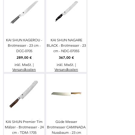
KAI SHUN KAGEROU -
KAI SHUN NAGARE
Brotmesser - 23 cm -
BLACK - Brotmesser - 23
DCC-0705
cm - NDC-0705S
Preis
Preis
289,00 €
367,00 €
inkl. MwSt.
|
inkl. MwSt.
|
Versandkosten
Versandkosten
KAI SHUN Premier Tim
Güde Messer
Mälzer - Brotmesser - 24
Brotmesser CAMINADA
cm - TDM-1705
Nussbaum - 23 cm