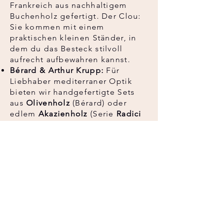
Frankreich aus nachhaltigem
Buchenholz gefertigt. Der Clou:
Sie kommen mit einem
praktischen kleinen Ständer, in
dem du das Besteck stilvoll
aufrecht aufbewahren kannst.
Bérard & Arthur Krupp:
Für
Liebhaber mediterraner Optik
bieten wir handgefertigte Sets
aus
Olivenholz
(Bérard) oder
edlem
Akazienholz
(Serie
Radici
von Arthur Krupp). Gerade
Olivenholz ist von Natur aus
antibakteriell und besonders
langlebig.
Lindochineur:
Ein echtes Luxus-
Highlight sind die Salatbestecke
aus
Horn
. Jedes Stück ist ein
natürliches Unikat mit einer
unvergleichlich sanften Haptik.