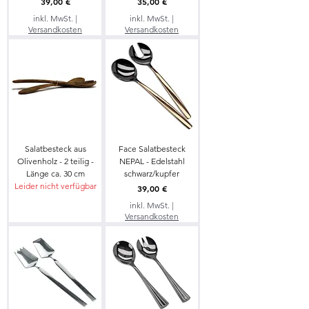
Preis
Preis
39,00 €
35,00 €
inkl. MwSt.
|
inkl. MwSt.
|
Versandkosten
Versandkosten
Salatbesteck aus
Face Salatbesteck
Olivenholz - 2 teilig -
NEPAL - Edelstahl
Länge ca. 30 cm
schwarz/kupfer
Leider nicht verfügbar
Preis
39,00 €
inkl. MwSt.
|
Versandkosten