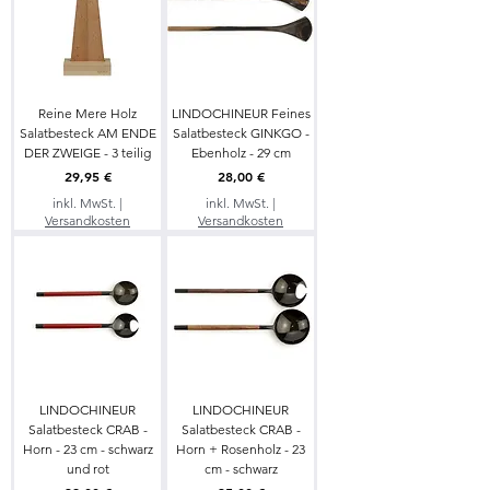
Reine Mere Holz
LINDOCHINEUR Feines
Salatbesteck AM ENDE
Salatbesteck GINKGO -
DER ZWEIGE - 3 teilig
Ebenholz - 29 cm
Preis
Preis
29,95 €
28,00 €
inkl. MwSt.
|
inkl. MwSt.
|
Versandkosten
Versandkosten
LINDOCHINEUR
LINDOCHINEUR
Salatbesteck CRAB -
Salatbesteck CRAB -
Horn - 23 cm - schwarz
Horn + Rosenholz - 23
und rot
cm - schwarz