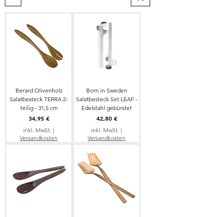
Berard Olivenholz
Born in Sweden
Salatbesteck TERRA 2-
Salatbesteck Set LEAF -
teilig - 31,5 cm
Edelstahl gebürstet
Preis
Preis
34,95 €
42,80 €
inkl. MwSt.
|
inkl. MwSt.
|
Versandkosten
Versandkosten