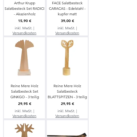
Arthur Krupp
FACE Salatbesteck
Salatbesteck Set RADICI
CARACAS - Edelstahl -
- Akazienholz
kupfer matt
Preis
Preis
15,90 €
39,00 €
inkl. MwSt.
|
inkl. MwSt.
|
Versandkosten
Versandkosten
Reine Mere Holz
Reine Mere Holz
Salatbesteck Set
Salatbesteck
GINKGO - 3 teilig
BLATTSPITZEN - 3 teilig
Preis
Preis
29,95 €
29,95 €
inkl. MwSt.
|
inkl. MwSt.
|
Versandkosten
Versandkosten