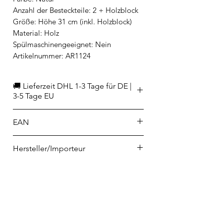
Anzahl der Besteckteile: 2 + Holzblock
Größe: Höhe 31 cm (inkl. Holzblock)
Material: Holz
Spülmaschinengeeignet: Nein
Artikelnummer: AR1124
🚚 Lieferzeit DHL 1-3 Tage für DE |
3-5 Tage EU
EAN
3760266450229
Hersteller/Importeur
Reine Mère
Pflegehinweise
12 chemin de Lanusse
F-31200 Toulouse
Nicht spülmaschinengeeignet
contact@reinemere.com
Bitte nicht im Spülwasser einweichen
lassen, da sonst das Holz aufquillt