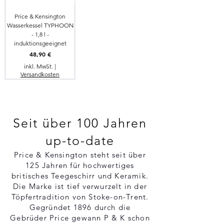
Price & Kensington
Wasserkessel TYPHOON
- 1,8 l -
induktionsgeeignet
Preis
48,90 €
inkl. MwSt.
|
Versandkosten
Seit über 100 Jahren
up-to-date
Price & Kensington steht seit über
125 Jahren für hochwertiges
britisches Teegeschirr und Keramik.
Die Marke ist tief verwurzelt in der
Töpfertradition von Stoke-on-Trent.
Gegründet 1896 durch die
Gebrüder Price gewann P & K schon