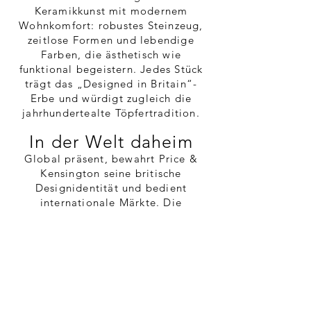
Keramikkunst mit modernem
Wohnkomfort: robustes Steinzeug,
zeitlose Formen und lebendige
Farben, die ästhetisch wie
funktional begeistern. Jedes Stück
trägt das „Designed in Britain“-
Erbe und würdigt zugleich die
jahrhundertealte Töpfertradition.
In der Welt daheim
Global präsent, bewahrt Price &
Kensington seine britische
Designidentität und bedient
internationale Märkte. Die
Kollektionen bringen die Wärme
englischer Teekultur in Haushalte
weltweit und verbinden klassische
Werte mit Alltagstauglichkeit und
Stil.