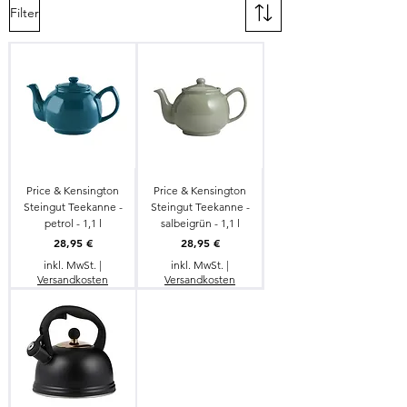
Filter
Price & Kensington
Price & Kensington
Steingut Teekanne -
Steingut Teekanne -
petrol - 1,1 l
salbeigrün - 1,1 l
Preis
Preis
28,95 €
28,95 €
inkl. MwSt.
|
inkl. MwSt.
|
Versandkosten
Versandkosten