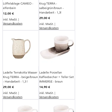
Löffelablage CAMEO -
Krug TERRA -
elfenbein
salbeigrün/braun -
Handarbeit - 1,3l
Preis
12,00 €
Preis
29,00 €
inkl. MwSt.
|
Versandkosten
inkl. MwSt.
|
Versandkosten
Ladelle Terrakotta Wasser
Ladelle Porzellan
Krug TERRA - beige/braun
Kaffeebecher + Teller Set
- Handarbeit - 1,3 l
IMMERSE - braun
Preis
Preis
29,00 €
14,90 €
inkl. MwSt.
|
inkl. MwSt.
|
Versandkosten
Versandkosten