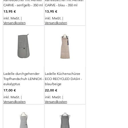
CARVE - senfgelb - 350 ml
CARVE - blau - 350 ml
Preis
Preis
13,95 €
13,95 €
inkl. MwSt.
|
inkl. MwSt.
|
Versandkosten
Versandkosten
Ladelle durchgehender
Ladelle Küchenschürze
Topfhandschuh LENNOX -
ECO RECYCLED DASH -
eukalyptus
blau/beige
Preis
Preis
17,00 €
22,00 €
inkl. MwSt.
|
inkl. MwSt.
|
Versandkosten
Versandkosten