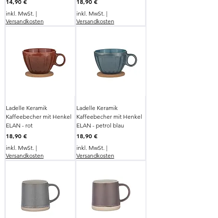
Preis
Preis
14,90 €
18,90 €
inkl. MwSt.
|
inkl. MwSt.
|
Versandkosten
Versandkosten
Ladelle Keramik
Ladelle Keramik
Kaffeebecher mit Henkel
Kaffeebecher mit Henkel
ELAN - rot
ELAN - petrol blau
Preis
Preis
18,90 €
18,90 €
inkl. MwSt.
|
inkl. MwSt.
|
Versandkosten
Versandkosten