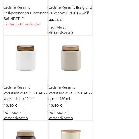
Ladelle Keramik
Ladelle Keramik Essig und
Essigspender & Ölspender
Öl 2er Set CROFT - weiß
Set NESTLE
Preis
33,36 €
Leider nicht verfügbar
inkl. MwSt.
|
Versandkosten
Ladelle Keramik
Ladelle Keramik
Vorratsdose ESSENTIALS -
Vorratsdose ESSENTIALS -
weiß - Höhe 12 cm
sand - 750 ml
Preis
Preis
13,90 €
13,90 €
inkl. MwSt.
|
inkl. MwSt.
|
Versandkosten
Versandkosten