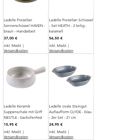
Ladelle Porzellan
Ladelle Porzellan Schüssel
Servierschüssel HAVEN -
- Set HEATH - 2 teilig -
braun - Handarbeit
karamell
Preis
Preis
37,00 €
56,50 €
inkl. MwSt.
|
inkl. MwSt.
|
Versandkosten
Versandkosten
Ladelle Keramik
Ladelle ovale Steingut
Suppenschale mit Griff
Auflaufform CLYDE - blau
NESTLE - backofenfest
- 2er Set - 21 cm
Preis
Preis
15,95 €
24,95 €
inkl. MwSt.
|
inkl. MwSt.
|
Versandkosten
Versandkosten