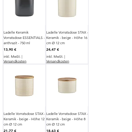
Ladelle Keramik
Ladelle Vorratsdose STAX -
Vorratsdose ESSENTIALS -
Keramik - beige - Höhe 16
anthrazit - 750 ml
cm Ø 12 cm
Preis
Preis
13,90 €
24,47 €
inkl. MwSt.
|
inkl. MwSt.
|
Versandkosten
Versandkosten
Ladelle Vorratsdose STAX -
Ladelle Vorratsdose STAX -
Keramik - beige - Höhe 12
Keramik - beige - Höhe 8
cm Ø 12 cm
cm Ø 12 cm
Preis
Preis
21,77 €
18,63 €