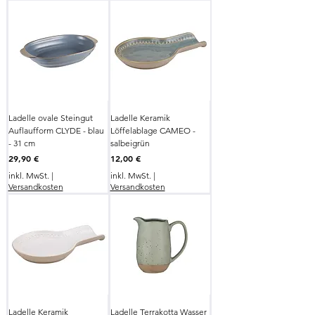
Ladelle ovale Steingut
Ladelle Keramik
Auflaufform CLYDE - blau
Löffelablage CAMEO -
- 31 cm
salbeigrün
Preis
Preis
29,90 €
12,00 €
inkl. MwSt.
|
inkl. MwSt.
|
Versandkosten
Versandkosten
Ladelle Keramik
Ladelle Terrakotta Wasser