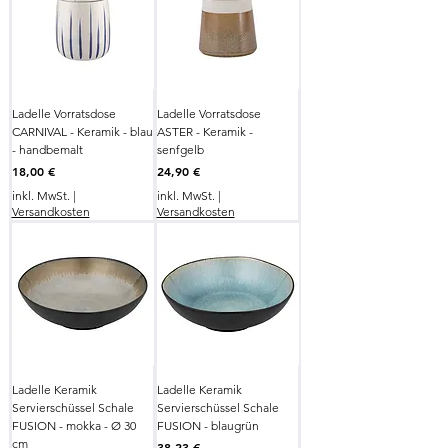
Ladelle Vorratsdose
Ladelle Vorratsdose
CARNIVAL - Keramik - blau
ASTER - Keramik -
- handbemalt
senfgelb
Preis
Preis
18,00 €
24,90 €
inkl. MwSt.
|
inkl. MwSt.
|
Versandkosten
Versandkosten
Ladelle Keramik
Ladelle Keramik
Servierschüssel Schale
Servierschüssel Schale
FUSION - mokka - Ø 30
FUSION - blaugrün
cm
Preis
38,23 €