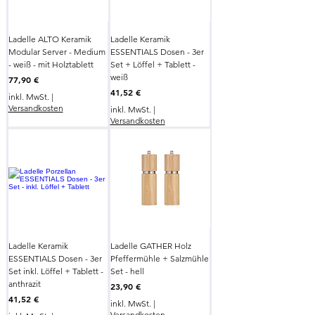
Ladelle ALTO Keramik
Ladelle Keramik
Modular Server - Medium
ESSENTIALS Dosen - 3er
- weiß - mit Holztablett
Set + Löffel + Tablett -
weiß
Preis
77,90 €
Preis
41,52 €
inkl. MwSt.
|
Versandkosten
inkl. MwSt.
|
Versandkosten
Ladelle Keramik
Ladelle GATHER Holz
ESSENTIALS Dosen - 3er
Pfeffermühle + Salzmühle
Set inkl. Löffel + Tablett -
Set - hell
anthrazit
Preis
23,90 €
Preis
41,52 €
inkl. MwSt.
|
Versandkosten