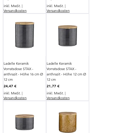
inkl. MwSt.
|
inkl. MwSt.
|
Versandkosten
Versandkosten
Ladelle Keramik
Ladelle Keramik
Vorratsdose STAX -
Vorratsdose STAX -
anthrazit - Höhe 16 cm Ø
anthrazit - Höhe 12 cm Ø
12 cm
12 cm
Preis
Preis
24,47 €
21,77 €
inkl. MwSt.
|
inkl. MwSt.
|
Versandkosten
Versandkosten