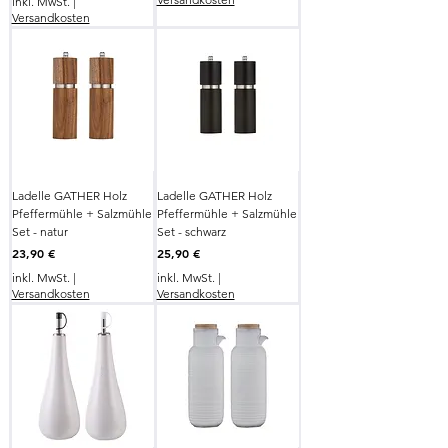
inkl. MwSt.
|
Versandkosten
Ladelle GATHER Holz
Ladelle GATHER Holz
Pfeffermühle + Salzmühle
Pfeffermühle + Salzmühle
Set - natur
Set - schwarz
Preis
Preis
23,90 €
25,90 €
inkl. MwSt.
|
inkl. MwSt.
|
Versandkosten
Versandkosten