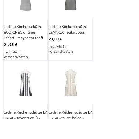
Ladelle Küchenschürze
Ladelle Küchenschürze
ECO CHECK - grau -
LENNOX - eukalyptus
kariert - recycelter Stoff
Preis
23,00 €
Preis
21,95 €
inkl. MwSt.
|
Versandkosten
inkl. MwSt.
|
Versandkosten
Ladelle Küchenschürze LA
Ladelle Küchenschürze LA
CASA - schwarz weiß -
CASA - taupe beige -
Baumwolle
Baumwolle
Preis
Preis
25,90 €
25,90 €
inkl. MwSt.
|
inkl. MwSt.
|