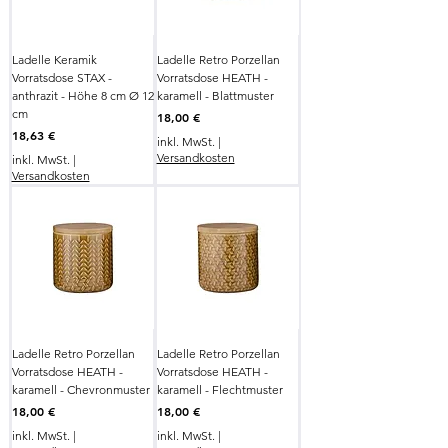
Ladelle Keramik
Ladelle Retro Porzellan
Vorratsdose STAX -
Vorratsdose HEATH -
anthrazit - Höhe 8 cm Ø 12
karamell - Blattmuster
cm
Preis
18,00 €
Preis
18,63 €
inkl. MwSt.
|
Versandkosten
inkl. MwSt.
|
Versandkosten
Ladelle Retro Porzellan
Ladelle Retro Porzellan
Vorratsdose HEATH -
Vorratsdose HEATH -
karamell - Chevronmuster
karamell - Flechtmuster
Preis
Preis
18,00 €
18,00 €
inkl. MwSt.
|
inkl. MwSt.
|