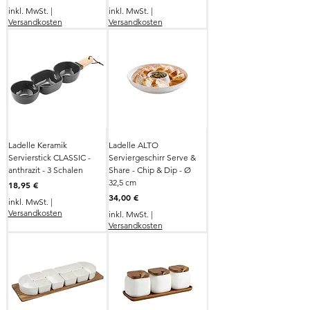
inkl. MwSt.
|
inkl. MwSt.
|
Versandkosten
Versandkosten
Ladelle Keramik
Ladelle ALTO
Servierstick CLASSIC -
Serviergeschirr Serve &
anthrazit - 3 Schalen
Share - Chip & Dip - Ø
32,5 cm
Preis
18,95 €
Preis
34,00 €
inkl. MwSt.
|
Versandkosten
inkl. MwSt.
|
Versandkosten