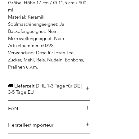
Größe: Höhe 17 cm / Ø 11,5 cm / 900
ml
Material: Keramik
Spülmaschinengeeignet: Ja
Backofengeeignet: Nein
Mikrowellengeeignet: Nein
Artikelnummer: 60392
Verwendung: Dose für losen Tee,
Zucker, Mehl, Reis, Nudeln, Bonbons,
Pralinen u.v.m.
🚚 Lieferzeit DHL 1-3 Tage für DE |
3-5 Tage EU
EAN
9314689957151
Hersteller/Importeur
Ladelle GmbH