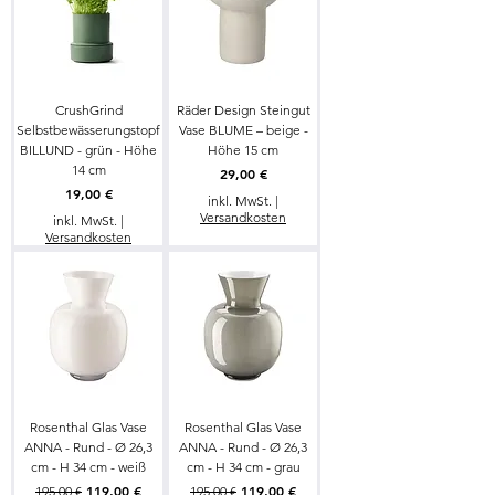
CrushGrind
Räder Design Steingut
Selbstbewässerungstopf
Vase BLUME – beige -
BILLUND - grün - Höhe
Höhe 15 cm
14 cm
Preis
29,00 €
Preis
19,00 €
inkl. MwSt.
|
Versandkosten
inkl. MwSt.
|
Versandkosten
Rosenthal Glas Vase
Rosenthal Glas Vase
ANNA - Rund - Ø 26,3
ANNA - Rund - Ø 26,3
cm - H 34 cm - weiß
cm - H 34 cm - grau
Standardpreis
Sale-Preis
Standardpreis
Sale-Preis
119,00 €
119,00 €
195,00 €
195,00 €