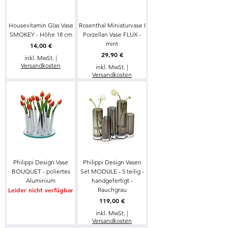
Housevitamin Glas Vase
Rosenthal Miniaturvase I
SMOKEY - Höhe 18 cm
Porzellan Vase FLUX -
mint
Preis
14,00 €
Preis
29,90 €
inkl. MwSt.
|
Versandkosten
inkl. MwSt.
|
Versandkosten
Philippi Design Vase
Philippi Design Vasen
BOUQUET - poliertes
Set MODULE - 5 teilig -
Aluminium
handgefertigt -
Leider nicht verfügbar
Rauchgrau
Preis
119,00 €
inkl. MwSt.
|
Versandkosten