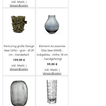
inkl. MwSt.
|
Versandkosten
PeriLiving große Design
Element Accessories
Vase CHILI - grün - Ø 29
Glas Vase ENVIE -
cm - Handarbeit
indigoblau - Höhe 18 cm
- handgefertigt
Preis
159,00 €
Preis
59,00 €
inkl. MwSt.
|
Versandkosten
inkl. MwSt.
|
Versandkosten