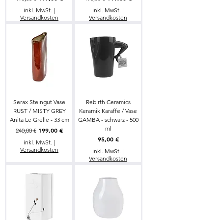
inkl. MwSt.
|
inkl. MwSt.
|
Versandkosten
Versandkosten
Serax Steingut Vase
Rebirth Ceramics
RUST / MISTY GREY
Keramik Karaffe / Vase
Anita Le Grelle - 33 cm
GAMBA - schwarz - 500
ml
Standardpreis
Sale-Preis
199,00 €
240,00 €
Preis
95,00 €
inkl. MwSt.
|
Versandkosten
inkl. MwSt.
|
Versandkosten