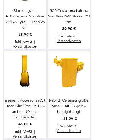
Bloomingville
RCR Cristalleria Italiana
Extravagante Glas Vase
Glas Vase ARABESKE - 28
VINDA - grau - Höhe 26
cm
cm
Preis
39,90 €
Preis
59,90 €
inkl. MwSt.
|
Versandkosten
inkl. MwSt.
|
Versandkosten
Element Accessories Art
Rebirth Ceramics große
Deco Glas Vase TYLER -
Vase STRICT - gelb -
amber - 29 cm -
handgefertigt
handgefertigt
Preis
119,00 €
Preis
45,00 €
inkl. MwSt.
|
Versandkosten
inkl. MwSt.
|
Versandkosten