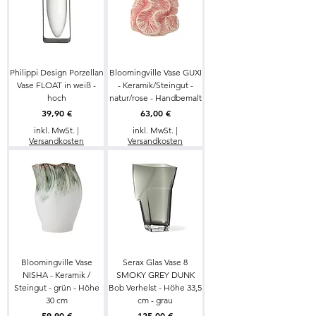
Philippi Design Porzellan
Bloomingville Vase GUXI
Vase FLOAT in weiß -
- Keramik/Steingut -
hoch
natur/rose - Handbemalt
Preis
Preis
39,90 €
63,00 €
inkl. MwSt.
|
inkl. MwSt.
|
Versandkosten
Versandkosten
Bloomingville Vase
Serax Glas Vase 8
NISHA - Keramik /
SMOKY GREY DUNK
Steingut - grün - Höhe
Bob Verhelst - Höhe 33,5
30 cm
cm - grau
Preis
Preis
59,90 €
125,00 €