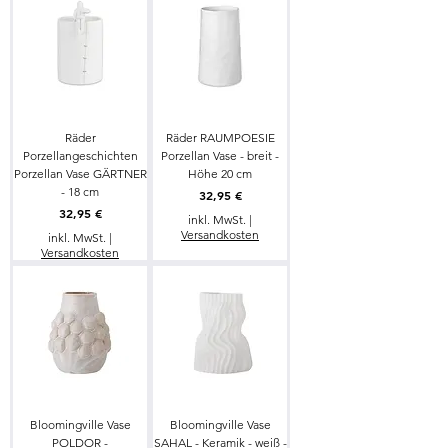
Räder
Räder RAUMPOESIE
Porzellangeschichten
Porzellan Vase - breit -
Porzellan Vase GÄRTNER
Höhe 20 cm
- 18 cm
Preis
32,95 €
Preis
32,95 €
inkl. MwSt.
|
Versandkosten
inkl. MwSt.
|
Versandkosten
Bloomingville Vase
Bloomingville Vase
POLDOR -
SAHAL - Keramik - weiß -