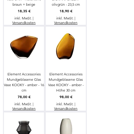
braun + beige
olivgrün - 23,5 cm
Preis
Preis
18,35 €
18,90 €
inkl. MwSt.
|
inkl. MwSt.
|
Versandkosten
Versandkosten
Element Accessories
Element Accessories
Mundgeblasene Glas
Mundgeblasene Glas
Vase KOOKY - amber - 16
Vase KOOKY - amber -
cm
Höhe 30 cm
Preis
Preis
78,00 €
98,00 €
inkl. MwSt.
|
inkl. MwSt.
|
Versandkosten
Versandkosten