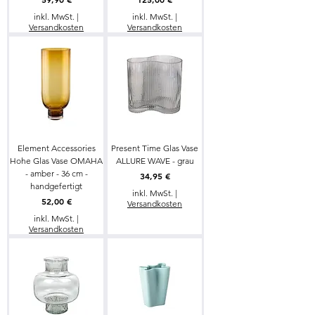
inkl. MwSt.
|
inkl. MwSt.
|
Versandkosten
Versandkosten
Element Accessories
Present Time Glas Vase
Hohe Glas Vase OMAHA
ALLURE WAVE - grau
- amber - 36 cm -
Preis
34,95 €
handgefertigt
inkl. MwSt.
|
Preis
52,00 €
Versandkosten
inkl. MwSt.
|
Versandkosten