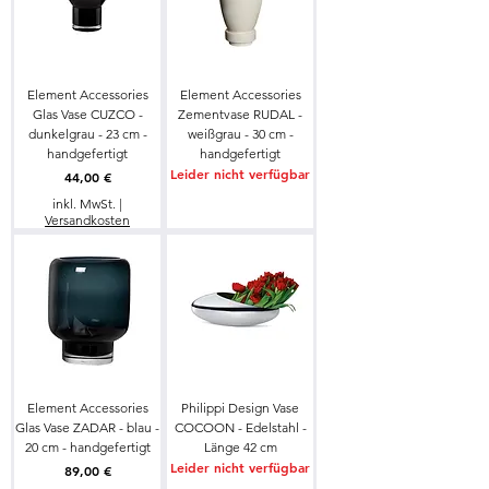
Element Accessories
Element Accessories
Glas Vase CUZCO -
Zementvase RUDAL -
dunkelgrau - 23 cm -
weißgrau - 30 cm -
handgefertigt
handgefertigt
Leider nicht verfügbar
Preis
44,00 €
inkl. MwSt.
|
Versandkosten
Element Accessories
Philippi Design Vase
Glas Vase ZADAR - blau -
COCOON - Edelstahl -
20 cm - handgefertigt
Länge 42 cm
Leider nicht verfügbar
Preis
89,00 €