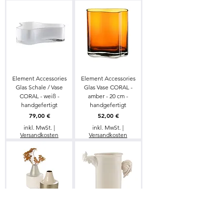
Element Accessories
Element Accessories
Glas Schale / Vase
Glas Vase CORAL -
CORAL - weiß -
amber - 20 cm -
handgefertigt
handgefertigt
Preis
Preis
79,00 €
52,00 €
inkl. MwSt.
|
inkl. MwSt.
|
Versandkosten
Versandkosten
Philippi Design Vase
Rebirth Ceramics große