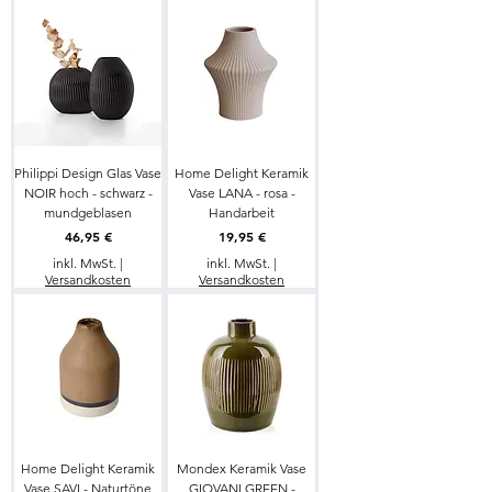
Philippi Design Glas Vase
Home Delight Keramik
NOIR hoch - schwarz -
Vase LANA - rosa -
mundgeblasen
Handarbeit
Preis
Preis
46,95 €
19,95 €
inkl. MwSt.
|
inkl. MwSt.
|
Versandkosten
Versandkosten
Home Delight Keramik
Mondex Keramik Vase
Vase SAVI - Naturtöne
GIOVANI GREEN -