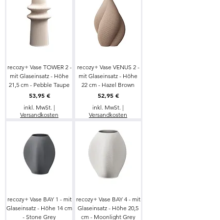
recozy+ Vase TOWER 2 -
recozy+ Vase VENUS 2 -
mit Glaseinsatz - Höhe
mit Glaseinsatz - Höhe
21,5 cm - Pebble Taupe
22 cm - Hazel Brown
Preis
Preis
53,95 €
52,95 €
inkl. MwSt.
|
inkl. MwSt.
|
Versandkosten
Versandkosten
recozy+ Vase BAY 1 - mit
recozy+ Vase BAY 4 - mit
Glaseinsatz - Höhe 14 cm
Glaseinsatz - Höhe 20,5
- Stone Grey
cm - Moonlight Grey