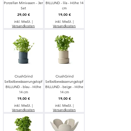
Porzellan Minivasen - 3er
BILLUND - lila - Höhe 14
Set
cm
Preis
Preis
29,00 €
19,00 €
inkl. MwSt.
|
inkl. MwSt.
|
Versandkosten
Versandkosten
CrushGrind
CrushGrind
Selbstbewässerungstopf
Selbstbewässerungstopf
BILLUND - blau - Höhe
BILLUND - beige - Höhe
14 cm
14 cm
Preis
Preis
19,00 €
19,00 €
inkl. MwSt.
|
inkl. MwSt.
|
Versandkosten
Versandkosten