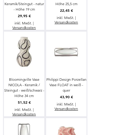
Keramik/Steingut - natur
Höhe 25,5 cm
- Höhe 19 cm
Preis
22,45 €
Preis
29,95 €
inkl. MwSt.
|
Versandkosten
inkl. MwSt.
|
Versandkosten
Bloomingville Vase
Philippi Design Porzellan
NICOLA - Keramik /
Vase FLOAT in weiß -
Steingut - weiß/schwarz -
quer
Höhe 34 cm
Preis
43,90 €
Preis
51,52 €
inkl. MwSt.
|
Versandkosten
inkl. MwSt.
|
Versandkosten