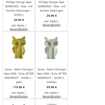
Philippi Design Vase
Philippi Design Vase
GIARDINO - Glas - mit
GIARDINO - Glas - mit
bunten Glasringen -
bunten Glasringen
Größe L
Preis
24,90 €
Preis
29,90 €
inkl. MwSt.
|
Versandkosten
inkl. MwSt.
|
Versandkosten
Serax - Marni Steingut
Serax - Marni Steingut
Vase OWL / Eule AFTER
Vase OWL / Eule AFTER
MIDNIGHT - Größe L -
MIDNIGHT - Größe S -
gelb
hellblau
Preis
Preis
119,00 €
59,90 €
inkl. MwSt.
|
inkl. MwSt.
|
Versandkosten
Versandkosten