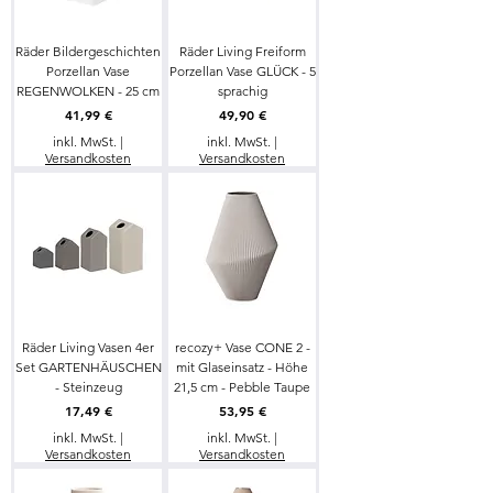
Räder Bildergeschichten
Räder Living Freiform
Porzellan Vase
Porzellan Vase GLÜCK - 5
REGENWOLKEN - 25 cm
sprachig
Preis
Preis
41,99 €
49,90 €
inkl. MwSt.
|
inkl. MwSt.
|
Versandkosten
Versandkosten
Räder Living Vasen 4er
recozy+ Vase CONE 2 -
Set GARTENHÄUSCHEN
mit Glaseinsatz - Höhe
- Steinzeug
21,5 cm - Pebble Taupe
Preis
Preis
17,49 €
53,95 €
inkl. MwSt.
|
inkl. MwSt.
|
Versandkosten
Versandkosten