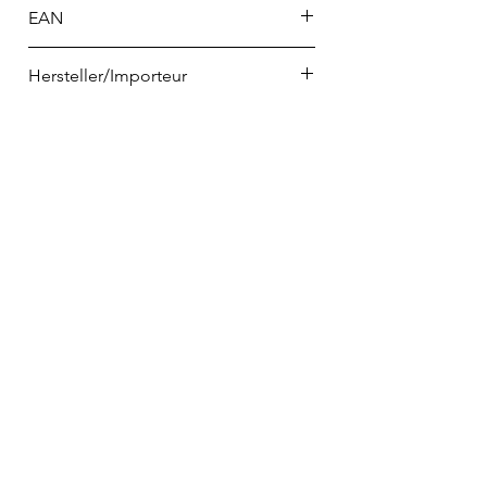
EAN
4037846178279
Hersteller/Importeur
PHILIPPI GmbH
Am Redder 2
24558 Henstedt-Ulzburg
info@philippi.com
Telefon
02223 9065698
info@home-and-kitchen.de
VERTRAG WIDERRUFEN