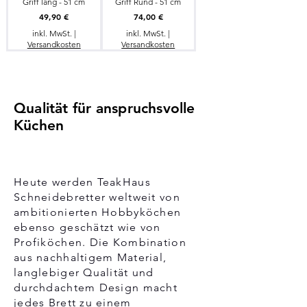
Griff lang - 51 cm
Griff Rund - 51 cm
Preis
Preis
49,90 €
74,00 €
inkl. MwSt.
|
inkl. MwSt.
|
Versandkosten
Versandkosten
Qualität für anspruchsvolle
Küchen
Heute werden TeakHaus
Schneidebretter weltweit von
ambitionierten Hobbyköchen
ebenso geschätzt wie von
Profiköchen. Die Kombination
aus nachhaltigem Material,
langlebiger Qualität und
durchdachtem Design macht
jedes Brett zu einem