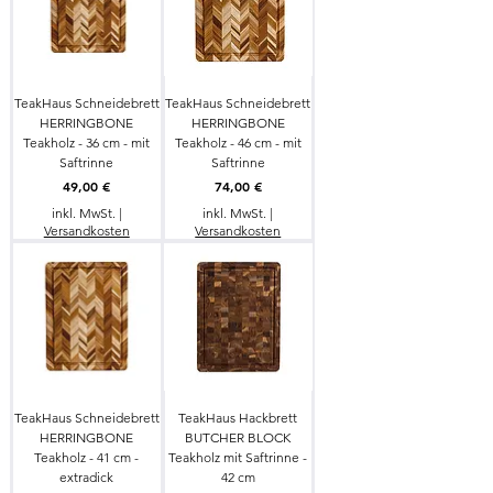
TeakHaus Schneidebrett
TeakHaus Schneidebrett
HERRINGBONE
HERRINGBONE
Teakholz - 36 cm - mit
Teakholz - 46 cm - mit
Saftrinne
Saftrinne
Preis
Preis
49,00 €
74,00 €
inkl. MwSt.
|
inkl. MwSt.
|
Versandkosten
Versandkosten
TeakHaus Schneidebrett
TeakHaus Hackbrett
HERRINGBONE
BUTCHER BLOCK
Teakholz - 41 cm -
Teakholz mit Saftrinne -
extradick
42 cm