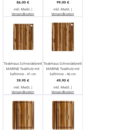
Preis
Preis
86,00 €
99,00 €
inkl. MwSt.
|
inkl. MwSt.
|
Versandkosten
Versandkosten
TeakHaus Schneidebrett
TeakHaus Schneidebrett
MARINE Teakholz mit
MARINE Teakholz mit
Saftrinne - 41 cm
Saftrinne - 46 cm
Preis
Preis
39,95 €
49,90 €
inkl. MwSt.
|
inkl. MwSt.
|
Versandkosten
Versandkosten