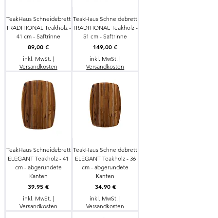
TeakHaus Schneidebrett
TeakHaus Schneidebrett
TRADITIONAL Teakholz -
TRADITIONAL Teakholz -
41 cm - Saftrinne
51 cm - Saftrinne
Preis
Preis
89,00 €
149,00 €
inkl. MwSt.
|
inkl. MwSt.
|
Versandkosten
Versandkosten
TeakHaus Schneidebrett
TeakHaus Schneidebrett
ELEGANT Teakholz - 41
ELEGANT Teakholz - 36
cm - abgerundete
cm - abgerundete
Kanten
Kanten
Preis
Preis
39,95 €
34,90 €
inkl. MwSt.
|
inkl. MwSt.
|
Versandkosten
Versandkosten