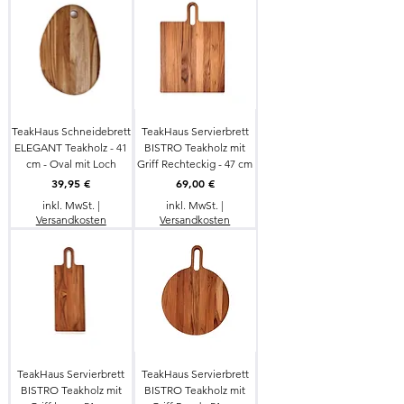
TeakHaus Schneidebrett
TeakHaus Servierbrett
ELEGANT Teakholz - 41
BISTRO Teakholz mit
cm - Oval mit Loch
Griff Rechteckig - 47 cm
Preis
Preis
39,95 €
69,00 €
inkl. MwSt.
|
inkl. MwSt.
|
Versandkosten
Versandkosten
TeakHaus Servierbrett
TeakHaus Servierbrett
BISTRO Teakholz mit
BISTRO Teakholz mit