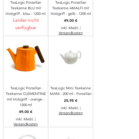
TeaLogic Porzellan
TeaLogic Porzellan
Teekanne BLU mit
Teekanne AMALFI mit
Holzgriff - blau - 1200 ml
Holzgriff - gelb - 1200 ml
Leider nicht
Preis
49,00 €
verfügbar
inkl. MwSt.
|
Versandkosten
TeaLogic Porzellan
TeaLogic Mini Teekanne
Teekanne CLEMENTINE
MANI - 200 ml - Porzellan
mit Holzgriff - orange -
Preis
25,95 €
1200 ml
inkl. MwSt.
|
Preis
49,00 €
Versandkosten
inkl. MwSt.
|
Versandkosten