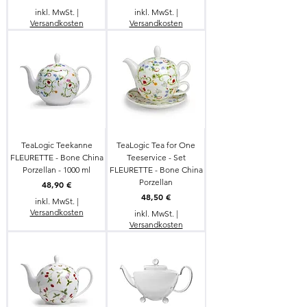
inkl. MwSt.
|
inkl. MwSt.
|
Versandkosten
Versandkosten
TeaLogic Teekanne
TeaLogic Tea for One
FLEURETTE - Bone China
Teeservice - Set
Porzellan - 1000 ml
FLEURETTE - Bone China
Porzellan
Preis
48,90 €
Preis
48,50 €
inkl. MwSt.
|
Versandkosten
inkl. MwSt.
|
Versandkosten