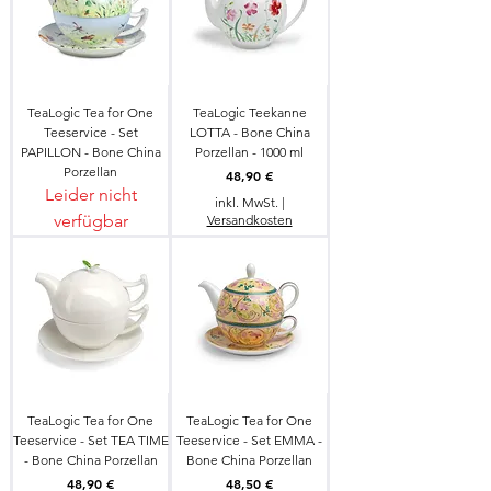
TeaLogic Tea for One
TeaLogic Teekanne
Teeservice - Set
LOTTA - Bone China
PAPILLON - Bone China
Porzellan - 1000 ml
Porzellan
Preis
48,90 €
Leider nicht
inkl. MwSt.
|
verfügbar
Versandkosten
TeaLogic Tea for One
TeaLogic Tea for One
Teeservice - Set TEA TIME
Teeservice - Set EMMA -
- Bone China Porzellan
Bone China Porzellan
Preis
Preis
48,90 €
48,50 €