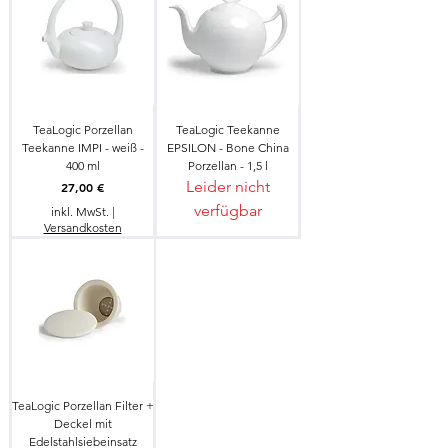
TeaLogic Porzellan
TeaLogic Teekanne
Teekanne IMPI - weiß -
EPSILON - Bone China
400 ml
Porzellan - 1,5 l
Leider nicht
Preis
27,00 €
verfügbar
inkl. MwSt.
|
Versandkosten
TeaLogic Porzellan Filter +
Deckel mit
Edelstahlsiebeinsatz