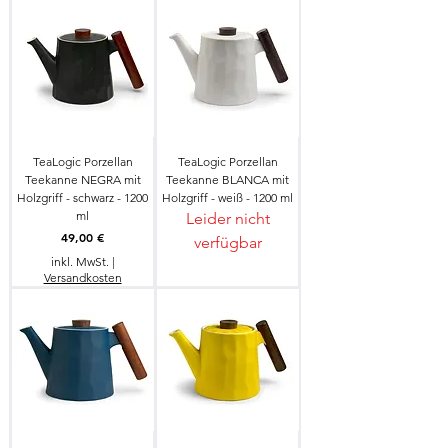
TeaLogic Porzellan
TeaLogic Porzellan
Teekanne NEGRA mit
Teekanne BLANCA mit
Holzgriff - schwarz - 1200
Holzgriff - weiß - 1200 ml
ml
Leider nicht
Preis
49,00 €
verfügbar
inkl. MwSt.
|
Versandkosten