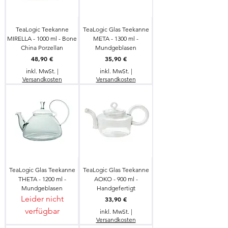
TeaLogic Teekanne
TeaLogic Glas Teekanne
MIRELLA - 1000 ml - Bone
META - 1300 ml -
China Porzellan
Mundgeblasen
Preis
Preis
48,90 €
35,90 €
inkl. MwSt.
|
inkl. MwSt.
|
Versandkosten
Versandkosten
TeaLogic Glas Teekanne
TeaLogic Glas Teekanne
THETA - 1200 ml -
AOKO - 900 ml -
Mundgeblasen
Handgefertigt
Leider nicht
Preis
33,90 €
verfügbar
inkl. MwSt.
|
Versandkosten