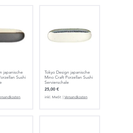
n japanische
Tokyo Design japanische
orzellan Sushi
Mino Craft Porzellan Sushi
e
Servierschale
Preis
25,00 €
ersandkosten
inkl. MwSt.
|
Versandkosten