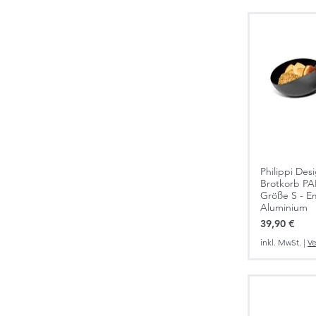
Philippi Des
Brotkorb PAN
Größe S - Em
Aluminium
Preis
39,90 €
inkl. MwSt.
|
Ve