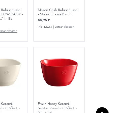
 Rührschüssel
Mason Cash Rührschüssel
ADOW DAISY -
- Steingut - weiß - 5 l
7 l – lila
Preis
44,95 €
inkl. MwSt.
|
Versandkosten
ersandkosten
 Keramik
Emile Henry Keramik
l - Größe L -
Salatschüssel - Größe L -
e
5,5 l - rot