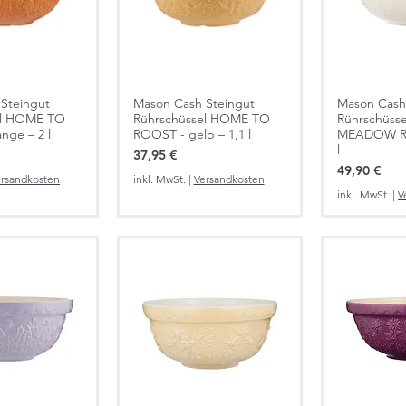
Steingut
Mason Cash Steingut
Mason Cash
el HOME TO
Rührschüssel HOME TO
Rührschüsse
nge – 2 l
ROOST - gelb – 1,1 l
MEADOW ROS
l
Preis
37,95 €
Preis
49,90 €
rsandkosten
inkl. MwSt.
|
Versandkosten
inkl. MwSt.
|
V