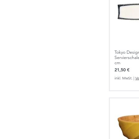
Tokyo Design
Servierschal
cm
Preis
21,50 €
inkl. MwSt.
|
Ve