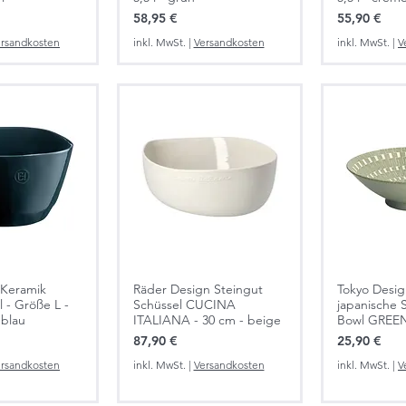
Preis
Preis
58,95 €
55,90 €
rsandkosten
inkl. MwSt.
|
Versandkosten
inkl. MwSt.
|
V
 Keramik
Räder Design Steingut
Tokyo Desig
l - Größe L -
Schüssel CUCINA
japanische 
 blau
ITALIANA - 30 cm - beige
Bowl GREE
Preis
Preis
87,90 €
25,90 €
rsandkosten
inkl. MwSt.
|
Versandkosten
inkl. MwSt.
|
V