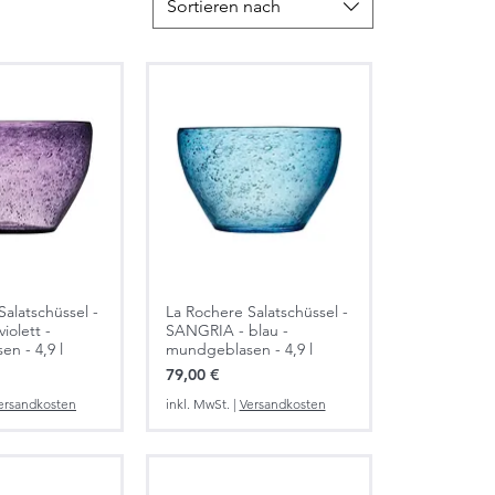
Sortieren nach
Salatschüssel -
La Rochere Salatschüssel -
iolett -
SANGRIA - blau -
n - 4,9 l
mundgeblasen - 4,9 l
Preis
79,00 €
ersandkosten
inkl. MwSt.
|
Versandkosten