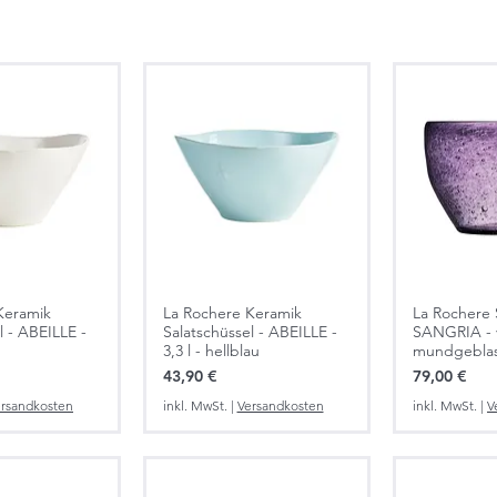
Keramik
La Rochere Keramik
La Rochere 
l - ABEILLE -
Salatschüssel - ABEILLE -
SANGRIA - v
3,3 l - hellblau
mundgeblase
Preis
Preis
43,90 €
79,00 €
rsandkosten
inkl. MwSt.
|
Versandkosten
inkl. MwSt.
|
V