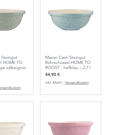
 Steingut
Mason Cash Steingut
el HOME TO
Rührschüssel HOME TO
ge salbeigrün
ROOST - hellblau – 2,7 l
Preis
44,90 €
inkl. MwSt.
|
Versandkosten
ersandkosten