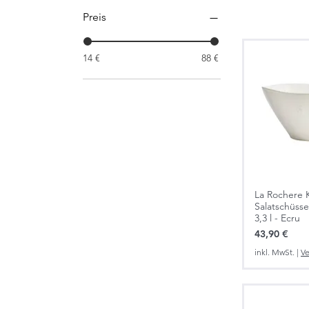
Preis
14 €
88 €
La Rochere 
Salatschüsse
3,3 l - Ecru
Preis
43,90 €
inkl. MwSt.
|
Ve