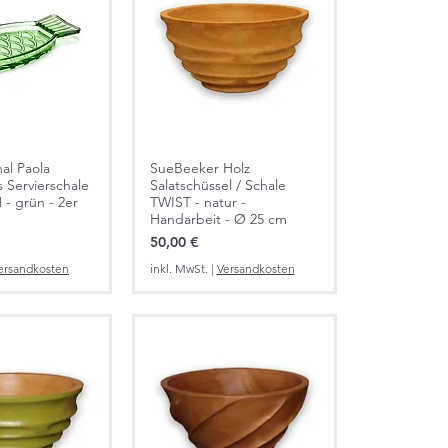
al Paola
SueBeeker Holz
 Servierschale
Salatschüssel / Schale
 - grün - 2er
TWIST - natur -
Handarbeit - Ø 25 cm
Preis
50,00 €
ersandkosten
inkl. MwSt.
|
Versandkosten