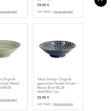
Preis
59,90 €
ersandkosten
inkl. MwSt.
|
Versandkosten
n Original
Tokyo Design Original
Schale Mixed
japanische Nudel Schale /
N MAZE
Mixed Bowl BLUE
HANTEN 1,6 l
Preis
25,90 €
ersandkosten
inkl. MwSt.
|
Versandkosten