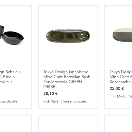
ign Schale /
Tokyo Design japanische
Tokyo Desig
E klein -
Mino Craft Porzellan Sushi
Mino Craft P
aille +
Servierschale GREEN
Servierschal
ORIBE
Preis
25,00 €
Preis
28,10 €
inkl. MwSt.
|
V
rsandkosten
inkl. MwSt.
|
Versandkosten