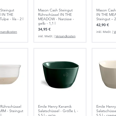
Steingut
Mason Cash Steingut
Mason Cash
l IN THE
Rührschüssel IN THE
IN THE ME
pe - lila - 2 l
MEADOW - Narzisse -
Steingut – 2,
gelb - 1,1 l
Preis
42,90 €
Preis
34,95 €
rsandkosten
inkl. MwSt.
|
V
inkl. MwSt.
|
Versandkosten
Rührschüssel
Emile Henry Keramik
Emile Henry
RM - Steingut
Salatschüssel - Größe L -
Salatschüsse
l
5,5 l - grün
5,5 l - crem