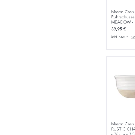
Mason Cash 
Rührschüsse
MEADOW - Tul
Preis
39,95 €
inkl. MwSt.
|
Ve
Mason Cash 
RUSTIC CHA
- 26 cm - 3,5 