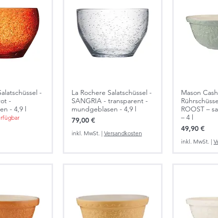
alatschüssel -
La Rochere Salatschüssel -
Mason Cash
ot -
SANGRIA - transparent -
Rührschüss
n - 4,9 l
mundgeblasen - 4,9 l
ROOST – sa
– 4 l
erfügbar
Preis
79,00 €
Preis
49,90 €
inkl. MwSt.
|
Versandkosten
inkl. MwSt.
|
V