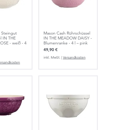
 Steingut
Mason Cash Rührschüssel
l IN THE
IN THE MEADOW DAISY -
E - weiß - 4
Blumenranke - 4 l – pink
Preis
49,90 €
inkl. MwSt.
|
Versandkosten
ersandkosten