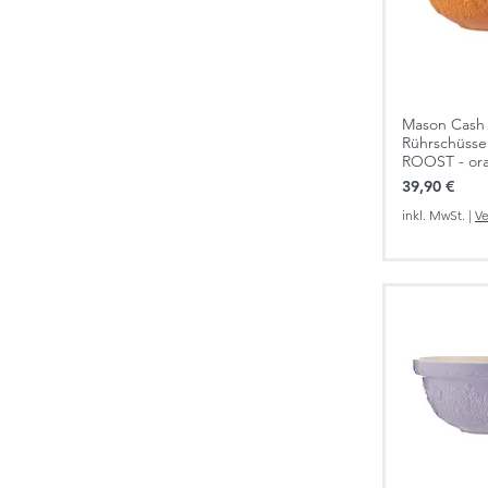
Mason Cash 
Rührschüss
ROOST - ora
Preis
39,90 €
inkl. MwSt.
|
Ve