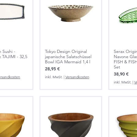
 Sushi -
Tokyo Design Original
Serax Origin
e TAJIMI - 32,5
japanische Salatschüssel
Navone Glas
Bowl IGA Mermaid 1,4 l
FISH & FISH
Set
Preis
28,95 €
Preis
38,90 €
rsandkosten
inkl. MwSt.
|
Versandkosten
inkl. MwSt.
|
V