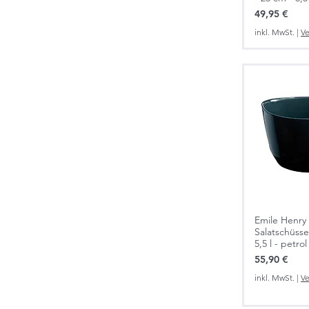
Preis
49,95 €
inkl. MwSt.
|
Ve
Emile Henry
Salatschüsse
5,5 l - petrol
Preis
55,90 €
inkl. MwSt.
|
Ve