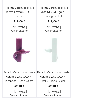
Rebirth Ceramics große
Rebirth Ceramics große
Keramik Vase STRICT -
Vase STRICT - gelb -
beige
handgefertigt
Preis
Preis
119,00 €
119,00 €
inkl. MwSt.
|
inkl. MwSt.
|
Versandkosten
Versandkosten
Rebirth Ceramics schmale
Rebirth Ceramics schmale
Keramik Vase CALYX -
Keramik Vase CALYX -
himbeer - Höhe 23 cm
weiß - Höhe 23 cm
Preis
Preis
59,00 €
59,00 €
inkl. MwSt.
|
inkl. MwSt.
|
Versandkosten
Versandkosten