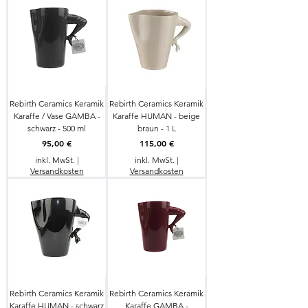
Rebirth Ceramics Keramik
Rebirth Ceramics Keramik
Karaffe / Vase GAMBA -
Karaffe HUMAN - beige
schwarz - 500 ml
braun - 1 L
Preis
Preis
95,00 €
115,00 €
inkl. MwSt.
|
inkl. MwSt.
|
Versandkosten
Versandkosten
Rebirth Ceramics Keramik
Rebirth Ceramics Keramik
Karaffe HUMAN - schwarz
Karaffe GAMBA -