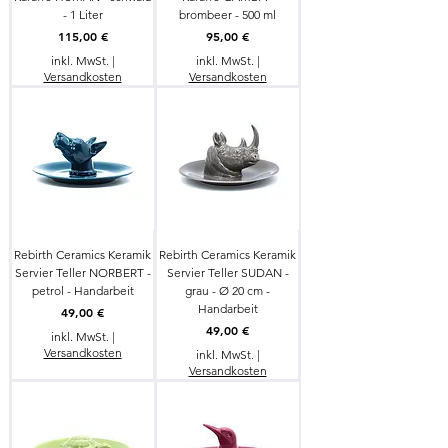
- 1 Liter
brombeer - 500 ml
Preis
Preis
115,00 €
95,00 €
inkl. MwSt.
|
inkl. MwSt.
|
Versandkosten
Versandkosten
Rebirth Ceramics Keramik
Rebirth Ceramics Keramik
Servier Teller NORBERT -
Servier Teller SUDAN -
petrol - Handarbeit
grau - Ø 20 cm -
Handarbeit
Preis
49,00 €
Preis
49,00 €
inkl. MwSt.
|
Versandkosten
inkl. MwSt.
|
Versandkosten