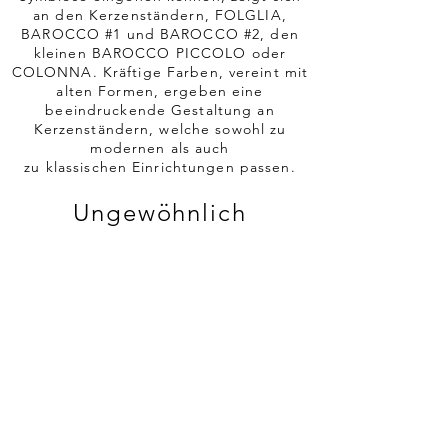
an den Kerzenständern, FOLGLIA,
BAROCCO #1 und BAROCCO #2, den
kleinen BAROCCO PICCOLO oder
COLONNA. Kräftige Farben, vereint mit
alten Formen, ergeben eine
beeindruckende Gestaltung an
Kerzenständern, welche sowohl zu
modernen als auch
zu klassischen Einrichtungen passen.
Ungewöhnlich
außergewöhnlich
Doch Rebirth Ceramics kann auch mit
modischen Accessoires aufwarten, z.B.
mit der Schale HAND BY HAND,
TIPTOE CONE oder TIPTOE BALL oder
die Wasserkaraffe HUMAN, deren Griffe
aus Armen und Beinen besteht und die
auch als Blumenvase genutzt werden
kann.
Mit der Produktion der Vorspeisenteller