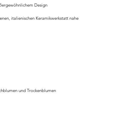
außergewöhnlichem Design
senen, italienischen Keramikwerkstatt nahe
schblumen und Trockenblumen