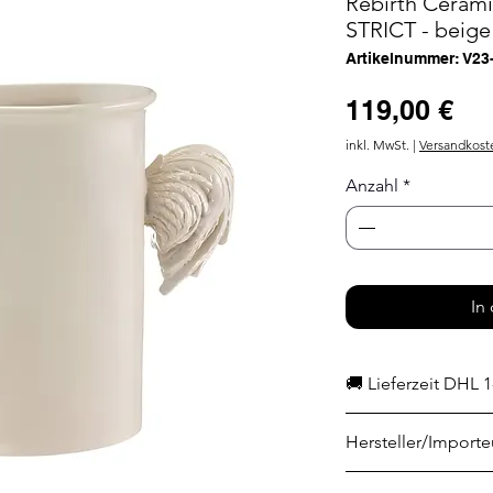
Rebirth Cerami
STRICT - beige
Artikelnummer: V23
Pr
119,00 €
inkl. MwSt.
|
Versandkost
Anzahl
*
In
🚚 Lieferzeit DHL 1
Hersteller/Importe
Ceramiche ML di Te