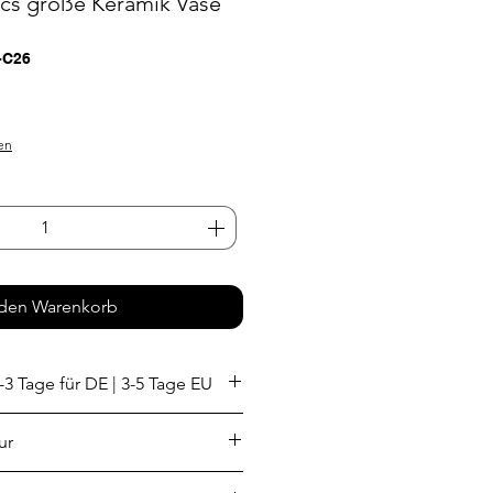
cs große Keramik Vase
-C26
eis
en
 den Warenkorb
-3 Tage für DE | 3-5 Tage EU
ur
llatin Luciano