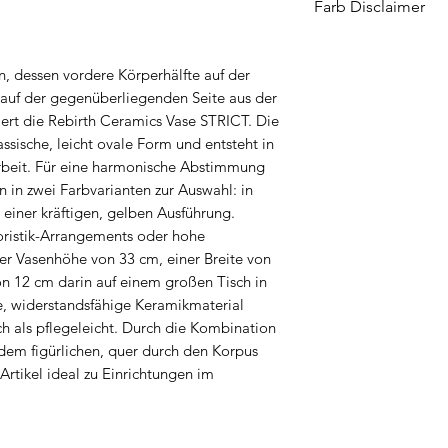
Farb Disclaimer
Via Ponte della Vitt
I-36050 Friola di 
Farben können auf 
ceramicheml@cera
Das liegt daran, d
n, dessen vordere Körperhälfte auf der
Fähigkeit hat, Far
l auf der gegenüberliegenden Seite aus der
jeder diese Farbe
iert die Rebirth Ceramics Vase STRICT. Die
Bei jedem Foto ver
ssische, leicht ovale Form und entsteht in
so naturgetreu wi
darbeit. Für eine harmonische Abstimmung
darzustellen, aber
n in zwei Farbvarianten zur Auswahl: in
einer kräftigen, gelben Ausführung.
die tatsächliche F
ristik-Arrangements oder hohe
Monitors abweiche
ner Vasenhöhe von 33 cm, einer Breite von
100 % garantieren,
 12 cm darin auf einem großen Tisch in
Bildschirm zu 100%
e, widerstandsfähige Keramikmaterial
tatsächlichen Farbe
ch als pflegeleicht. Durch die Kombination
dem figürlichen, quer durch den Korpus
Artikel ideal zu Einrichtungen im