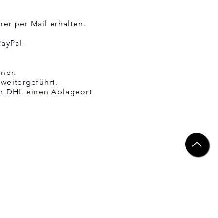
er per Mail erhalten.
ayPal -
dner.
weitergeführt.
er DHL einen Ablageort