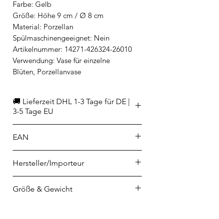
Farbe: Gelb
Größe: Höhe 9 cm / Ø 8 cm
Material: Porzellan
Spülmaschinengeeignet: Nein
Artikelnummer: 14271-426324-26010
Verwendung: Vase für einzelne
Blüten, Porzellanvase
🚚 Lieferzeit DHL 1-3 Tage für DE |
3-5 Tage EU
EAN
4012438574080
Hersteller/Importeur
Rosenthal GmbH
Größe & Gewicht
Philip-Rosenthal-Platz 1
95100 Selb
Höhe: 9 cm
info@rosenthal.de