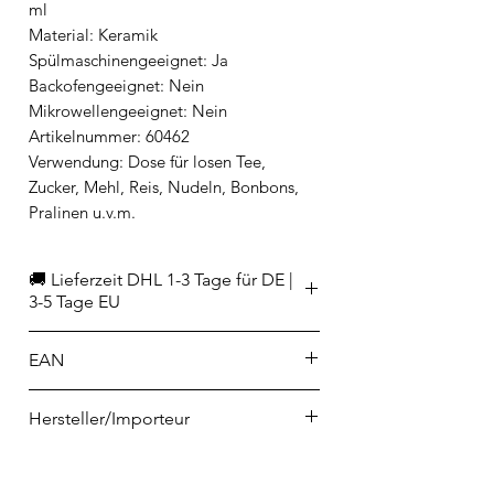
ml
Material: Keramik
Spülmaschinengeeignet: Ja
Backofengeeignet: Nein
Mikrowellengeeignet: Nein
Artikelnummer: 60462
Verwendung: Dose für losen Tee,
Zucker, Mehl, Reis, Nudeln, Bonbons,
Pralinen u.v.m.
🚚 Lieferzeit DHL 1-3 Tage für DE |
3-5 Tage EU
EAN
9314689961790
Hersteller/Importeur
Ladelle GmbH
als Agent für und im Auftrag der