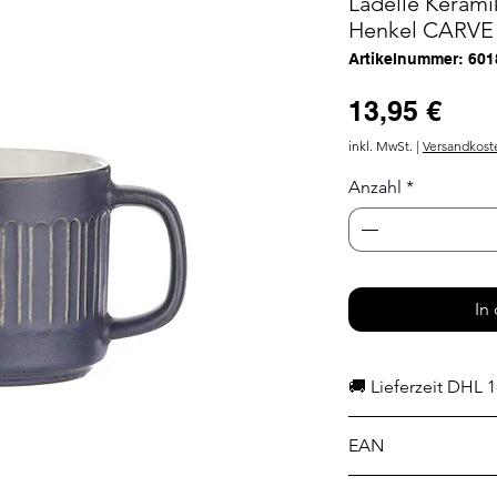
Ladelle Kerami
Henkel CARVE -
Artikelnummer: 601
Prei
13,95 €
inkl. MwSt.
|
Versandkost
Anzahl
*
In
🚚 Lieferzeit DHL 1
EAN
9314689938273