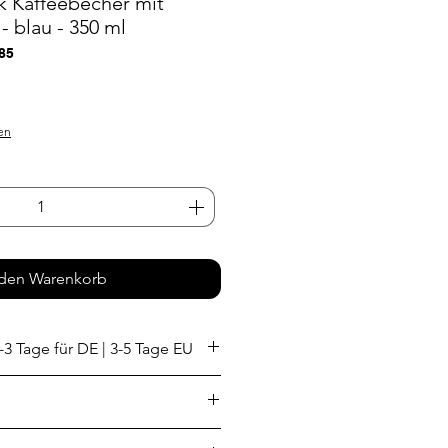
k Kaffeebecher mit
 blau - 350 ml
85
s
en
 den Warenkorb
-3 Tage für DE | 3-5 Tage EU