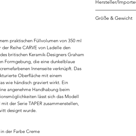
Hersteller/Importe
Ladelle GmbH
Größe & Gewicht
als Agent für und 
International Pty L
Durchmesser ohne 
Borsigstraße 6, 72
Länge mit Henkel:
inem praktischen Füllvolumen von 350 ml
kundenservice@la
Höhe: 8,5 cm
er der Reihe CARVE von Ladelle den
t des britischen Keramik-Designers Graham
chen Formgebung, die eine dunkelblaue
cremefarbenen Innenseite verknüpft. Das
ukturierte Oberfläche mit einem
as wie händisch graviert wirkt. Ein
t eine angenehme Handhabung beim
ionsmöglichkeiten lässt sich das Modell
d mit der Serie TAPER zusammenstellen,
itt designt wurde.
 in der Farbe Creme