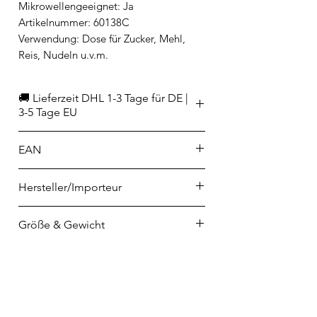
Mikrowellengeeignet: Ja
Artikelnummer: 60138C
Verwendung: Dose für Zucker, Mehl,
Reis, Nudeln u.v.m.
🚚 Lieferzeit DHL 1-3 Tage für DE |
3-5 Tage EU
EAN
9314689937801
Hersteller/Importeur
Ladelle GmbH
Größe & Gewicht
als Agent für und im Auftrag der
Ladelle International Pty Ltd
Höhe: 12 cm
Borsigstraße 6, 72760 Reutlingen
Durchmesser: 12 cm
kundenservice@ladelle.com