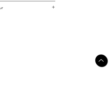
ur
NT LA ROCHERE
.net