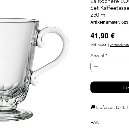
La Rochère LO
Set Kaffeetass
250 ml
Artikelnummer: 623
Prei
41,90 €
inkl. MwSt.
|
Versandkost
Anzahl
*
In
🚚 Lieferzeit DHL 1
EAN