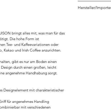
3232870162374
Hersteller/Importe
La Rochère
4 rue de la Verrerie
F-70210 PASSAVA
ISON bringt alles mit, was man für das
contact@larochere
tigt. Die hohe Form ist
en Tee- und Kaffeevariationen oder
, Kakao und Irish Coffee anzurichten.
ehalten, gibt es nur am Boden einen
s Design durch einen großen, leicht
 eine angenehme Handhabung sorgt.
s Designelement mit charakteristischer
riff für angenehmes Handling
kombinierbar mit verschiedenen