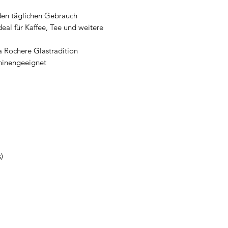
den täglichen Gebrauch
eal für Kaffee, Tee und weitere
a Rochere Glastradition
inengeeignet
)