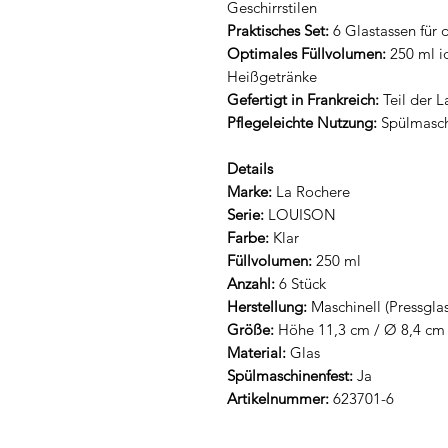
Geschirrstilen
Praktisches Set:
6 Glastassen für 
Optimales Füllvolumen:
250 ml id
Heißgetränke
Gefertigt in Frankreich:
Teil der L
Pflegeleichte Nutzung:
Spülmasch
Details
Marke:
La Rochere
Serie:
LOUISON
Farbe:
Klar
Füllvolumen:
250 ml
Anzahl:
6 Stück
Herstellung:
Maschinell (Pressglas
Größe:
Höhe 11,3 cm / Ø 8,4 cm
Material:
Glas
Spülmaschinenfest:
Ja
Artikelnummer:
623701-6