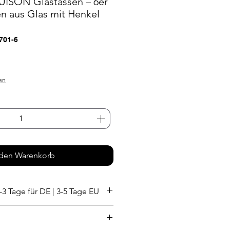
UISON Glastassen – 6er
en aus Glas mit Henkel
701-6
s
en
 den Warenkorb
-3 Tage für DE | 3-5 Tage EU