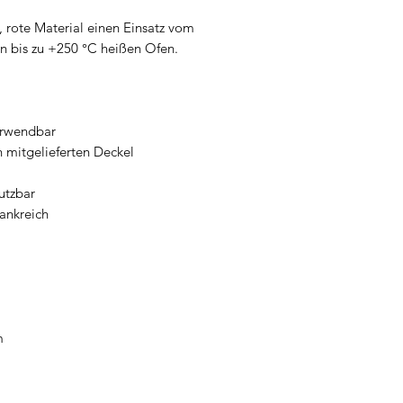
 rote Material einen Einsatz vom
en bis zu +250 °C heißen Ofen.
erwendbar
h mitgelieferten Deckel
utzbar
ankreich
m