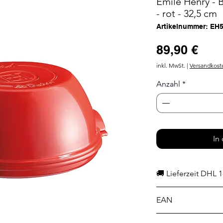
Emile Henry - 
- rot - 32,5 cm
Artikelnummer: EH
Prei
89,90 €
inkl. MwSt.
|
Versandkost
Anzahl
*
In
🚚 Lieferzeit DHL 1
EAN
3289313455074