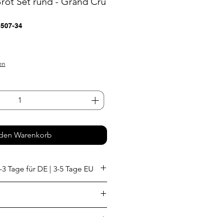
Brot Set rund - Grand Cru
5507-34
s
en
 den Warenkorb
-3 Tage für DE | 3-5 Tage EU