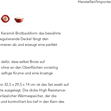
Hersteller/Importe
KÜNZI Deutschlan
Graf-von-Zeppelin
89150 Laichingen
info-de@kunzigro
ße Keramik Brotbackform das bewährte
sregulierende Deckel fängt den
neren ab und erzeugt eine perfekt
dafür, dass selbst Brote auf
 ohne an den Oberflächen vorzeitig
e saftige Krume und eine krustige
 32,5 x 29,5 x 14 cm ist das Set exakt auf
rote ausgelegt. Die dicke High Resistance-
erlässlicher Wärmespeicher, der die
nd kontrolliert bis tief in den Kern des