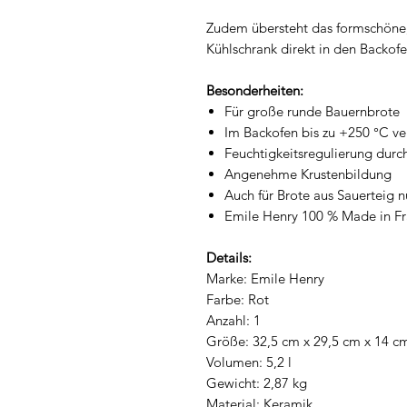
Zudem übersteht das formschöne,
Kühlschrank direkt in den Backof
Besonderheiten:
Für große runde Bauernbrote
Im Backofen bis zu +250 °C v
Feuchtigkeitsregulierung durc
Angenehme Krustenbildung
Auch für Brote aus Sauerteig n
Emile Henry 100 % Made in Fr
Details:
Marke: Emile Henry
Farbe: Rot
Anzahl: 1
Größe: 32,5 cm x 29,5 cm x 14 c
Volumen: 5,2 l
Gewicht: 2,87 kg
Material: Keramik