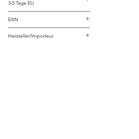
3-5 Tage EU
EAN
3289313496527
Hersteller/Importeur
KÜNZI Deutschland
Graf-von-Zeppelin Straße 23
89150 Laichingen
info-de@kunzigroup.com
Telefon
02223 9065698
info@home-and-kitchen.de
VERTRAG WIDERRUFEN