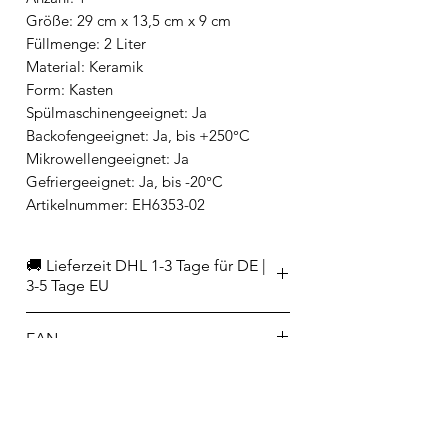
Größe: 29 cm x 13,5 cm x 9 cm
Füllmenge: 2 Liter
Material: Keramik
Form: Kasten
Spülmaschinengeeignet: Ja
Backofengeeignet: Ja, bis +250°C
Mikrowellengeeignet: Ja
Gefriergeeignet: Ja, bis -20°C
Artikelnummer: EH6353-02
🚚 Lieferzeit DHL 1-3 Tage für DE |
3-5 Tage EU
EAN
3289310263535
Hersteller/Importeur
KÜNZI Deutschland