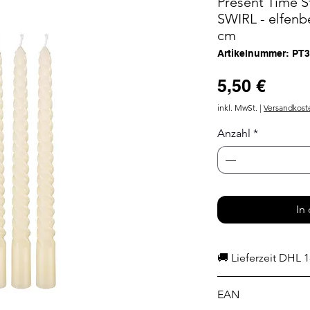
Present Time St
SWIRL - elfenb
cm
Artikelnummer: PT
Preis
5,50 €
inkl. MwSt.
|
Versandkost
Anzahl
*
In
🚚 Lieferzeit DHL 1
EAN