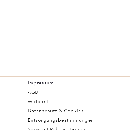
Instrukcje bezpiec
polski
Instruções de segu
Instrucțiuni de si
S
äkerhetsanvisning
Bezpečnostné pokyn
Varnostna navodila
Instrucciones de s
Bezpečnostní pokyn
Biztonsági utasítá
Impressum
​AGB
Widerruf
Datenschutz & Cookies
Entsorgungsbestimmungen
Service I Reklamationen