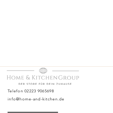
zeństwa dotyczące świec - język
rança para velas - Português
guranță pentru lumânări - română
ar för levande ljus - svenska
y pre sviečky - slovensky
 za sveče - slovenščina
eguridad para velas - Español
y pro svíčky - čeština
sok gyertyákhoz – magyar
Telefon 02223 9065698
info@home-and-kitchen.de