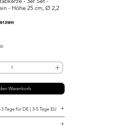
abkerze - 3er Set -
ein - Höhe 25 cm, Ø 2,2
3913WH
en
 den Warenkorb
-3 Tage für DE | 3-5 Tage EU