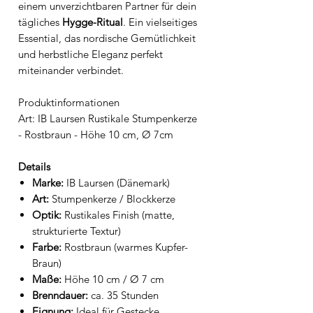
einem unverzichtbaren Partner für dein
tägliches
Hygge-Ritual
. Ein vielseitiges
Essential, das nordische Gemütlichkeit
und herbstliche Eleganz perfekt
miteinander verbindet.
Produktinformationen
Art: IB Laursen Rustikale Stumpenkerze
- Rostbraun - Höhe 10 cm, Ø 7cm
Details
Marke:
IB Laursen (Dänemark)
Art:
Stumpenkerze / Blockkerze
Optik:
Rustikales Finish (matte,
strukturierte Textur)
Farbe:
Rostbraun (warmes Kupfer-
Braun)
Maße:
Höhe 10 cm / Ø 7 cm
Brenndauer:
ca. 35 Stunden
Eignung:
Ideal für Gestecke,