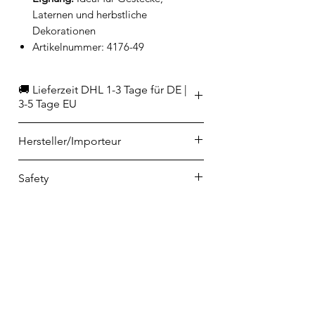
Laternen und herbstliche
Dekorationen
Artikelnummer: 4176-49
🚚 Lieferzeit DHL 1-3 Tage für DE |
3-5 Tage EU
Hersteller/Importeur
Ib Laursen ApS
Safety
Øster Vedsted Vej 12
DK-6760 Ribe
Safety instructions for candles -
EAN
info@iblaursen.dk
English
Инструкции за безопасност за
5709898315894
свещи - български
Sikkerhedsinstruktioner for levende
lys - dansk
Küünalde ohutusjuhised - eesti