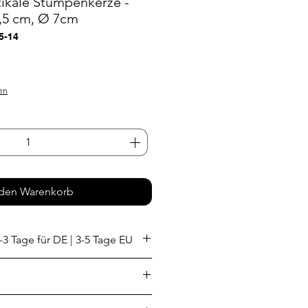
tikale Stumpenkerze -
,5 cm, Ø 7cm
5-14
en
 den Warenkorb
-3 Tage für DE | 3-5 Tage EU