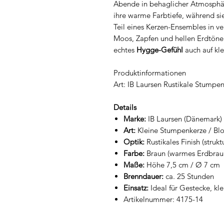
Abende in behaglicher Atmosphär
ihre warme Farbtiefe, während si
Teil eines Kerzen-Ensembles in 
Moos, Zapfen und hellen Erdtönen
echtes
Hygge-Gefühl
auch auf kle
Produktinformationen
Art: IB Laursen Rustikale Stumpe
Details
Marke:
IB Laursen (Dänemark)
Art:
Kleine Stumpenkerze / Blo
Optik:
Rustikales Finish (strukt
Farbe:
Braun (warmes Erdbrau
Maße:
Höhe 7,5 cm / Ø 7 cm
Brenndauer:
ca. 25 Stunden
Einsatz:
Ideal für Gestecke, kle
Artikelnummer: 4175-14