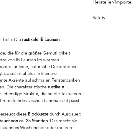
Hersteller/Importe
Ib Laursen ApS
Safety
Øster Vedsted Vej 
DK-6760 Ribe
Safety instructions
info@iblaursen.dk
Инструкции за бе
r Tiefe: Die
rustikale IB Laursen
български
Sikkerhedsinstrukti
ge, die für die größte Gemütlichkeit
Küünalde ohutusjuh
rze von IB Laursen im warmen
Kynttilöiden turval
ssoire für feine, naturnahe Dekorationen.
Consignes de sécur
t sie sich mühelos in kleinere
Οδηγίες ασφαλείας 
ante Akzente auf schmalen Fensterbänken
Istruzioni di sicure
en. Die charakteristische
rustikale
Drošības instrukcij
e lebendige Struktur, die an die Textur von
Žvakių saugos instr
t zum skandinavischen Landhausstil passt.
Veiligheidsinstruc
Instrukcje bezpiec
berzeugt diese
Blockkerze
durch Ausdauer:
auer von ca. 25 Stunden
. Das macht sie
polski
 entspanntes Wochenende oder mehrere
Instruções de segu