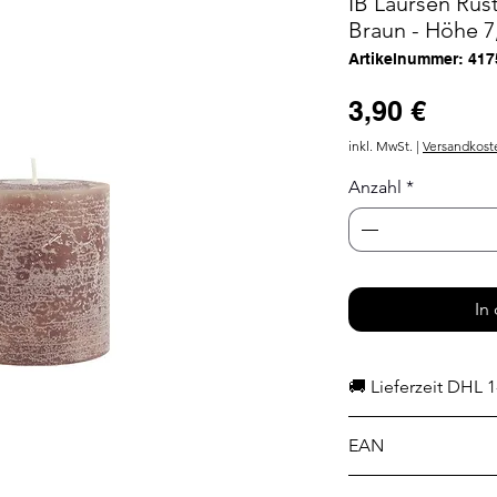
IB Laursen Rus
Braun - Höhe 7
Artikelnummer: 417
Preis
3,90 €
inkl. MwSt.
|
Versandkost
Anzahl
*
In
🚚 Lieferzeit DHL 1
EAN
5709898299897