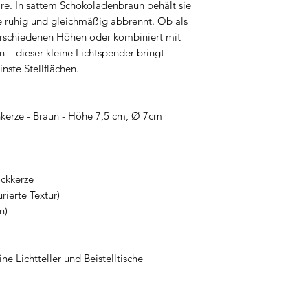
e. In sattem Schokoladenbraun behält sie
Instrucțiuni de si
e ruhig und gleichmäßig abbrennt. Ob als
S
äkerhetsanvisning
verschiedenen Höhen oder kombiniert mit
Bezpečnostné pokyn
 – dieser kleine Lichtspender bringt
Varnostna navodila
inste Stellflächen.
Instrucciones de s
Bezpečnostní pokyn
Biztonsági utasítá
nkerze - Braun - Höhe 7,5 cm, Ø 7cm
ckkerze
urierte Textur)
n)
ine Lichtteller und Beistelltische