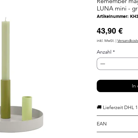
Remember magn
LUNA mini - gr
Artikelnummer: KH
Prei
43,90 €
inkl. MwSt.
|
Versandkost
Anzahl
*
In
🚚 Lieferzeit DHL 1
EAN
4260608099257