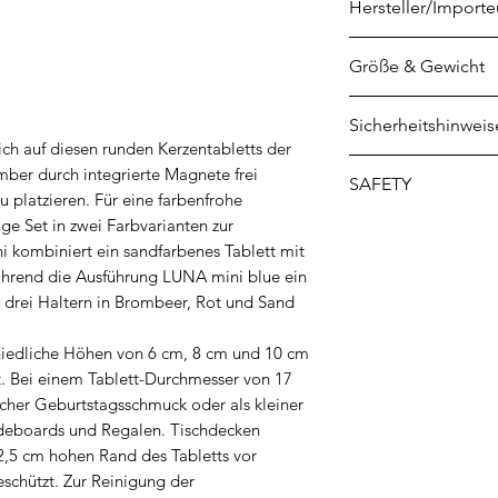
Hersteller/Importe
KF Design GmbH
Größe & Gewicht
Nauenweg 42e
47805 Krefeld
Tablett
Sicherheitshinweis
service@remember
Höhe: 2,5 cm
sich auf diesen runden Kerzentabletts der
Durchmesser: 17 
1. Eine brennende 
er durch integrierte Magnete frei
SAFETY
Halter 1
2. Von Kindern und
 platzieren. Für eine farbenfrohe
Höhe: 10 cm / Dur
3. Von entzündlic
ige Set in zwei Farbvarianten zur
Safety instructions
Halter 2
4. Nicht in Zugluft
 kombiniert ein sandfarbenes Tablett mit
Инструкции за бе
Höhe: 8 cm / Durc
5. Nicht in die Nä
ährend die Ausführung LUNA mini blue ein
български
Halter 3
6. Kerze aufrecht h
 drei Haltern in Brombeer, Rot und Sand
Sikkerhedsinstrukti
Höhe 6 cm / Durch
7. Flammen erstick
Küünalde ohutusjuh
hiedliche Höhen von 6 cm, 8 cm und 10 cm
8. Das flüssige Wa
Kynttilöiden turval
t. Bei einem Tablett-Durchmesser von 17
Verschmutzungen 
Consignes de sécur
ischer Geburtstagsschmuck oder als kleiner
9. Eine brennende
Οδηγίες ασφαλείας 
ideboards und Regalen. Tischdecken
10. Nie eine Flüs
Istruzioni di sicure
,5 cm hohen Rand des Tabletts vor
11. Verpackung vo
Drošības instrukcij
chützt. Zur Reinigung der
12. Direktes Eina
Žvakių saugos instr