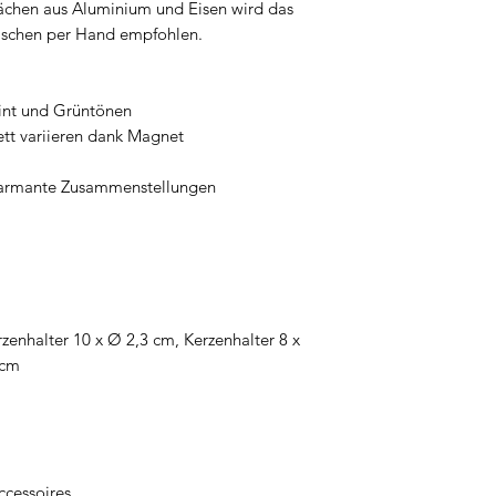
lächen aus Aluminium und Eisen wird das
Veiligheidsinstruc
wischen per Hand empfohlen.
Instrukcje bezpiec
polski
Instruções de segu
int und Grüntönen
Instrucțiuni de si
ett variieren dank Magnet
S
äkerhetsanvisning
Bezpečnostné pokyn
charmante Zusammenstellungen
Varnostna navodila
Instrucciones de s
Bezpečnostní pokyn
Biztonsági utasítá
zenhalter 10 x Ø 2,3 cm, Kerzenhalter 8 x
3 cm
cessoires