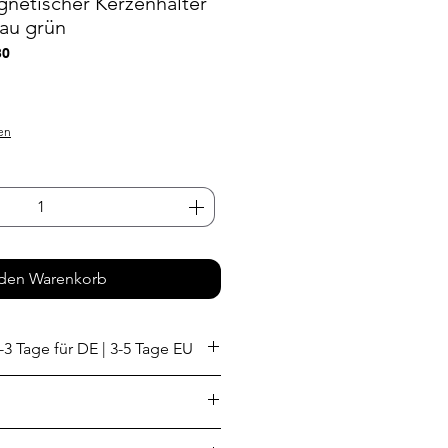
etischer Kerzenhalter
au grün
30
s
en
 den Warenkorb
-3 Tage für DE | 3-5 Tage EU