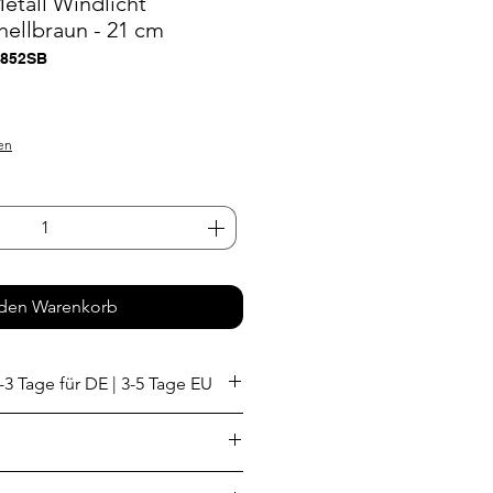
etall Windlicht
ellbraun - 21 cm
3852SB
s
en
 den Warenkorb
-3 Tage für DE | 3-5 Tage EU