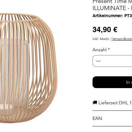
Present Time M
ILLUMINATE - h
Artikelnummer: PT
Prei
34,90 €
inkl. MwSt.
|
Versandkost
Anzahl
*
In
🚚 Lieferzeit DHL 1
EAN
8714302139727