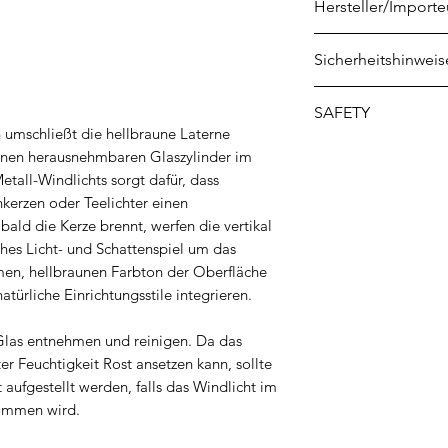
Hersteller/Importe
PT Group B.V.
Sicherheitshinweis
Televisieweg 16
NL-1322 AL Almer
1. Eine brennende 
SAFETY
info@presenttime
2. Von Kindern und
 umschließt die hellbraune Laterne
3. Von entzündlic
Safety instructions
nen herausnehmbaren Glaszylinder im
4. Nicht in Zugluft
Инструкции за бе
etall-Windlichts sorgt dafür, dass
5. Nicht in die Nä
български
kerzen oder Teelichter einen
6. Kerze aufrecht h
Sikkerhedsinstrukti
ald die Kerze brennt, werfen die vertikal
7. Flammen erstick
Küünalde ohutusjuh
hes Licht- und Schattenspiel um das
8. Das flüssige Wa
Kynttilöiden turval
en, hellbraunen Farbton der Oberfläche
Verschmutzungen 
atürliche Einrichtungsstile integrieren.
Consignes de sécur
9. Eine brennende
Οδηγίες ασφαλείας 
10. Nie eine Flüs
 Glas entnehmen und reinigen. Da das
Istruzioni di sicure
11. Verpackung vo
r Feuchtigkeit Rost ansetzen kann, sollte
Drošības instrukcij
12. Direktes Eina
ufgestellt werden, falls das Windlicht im
Žvakių saugos instr
ommen wird.
Veiligheidsinstruc
Instrukcje bezpiec