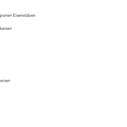
polski
Instruções de segu
igranen Eisenstäben
Instrucțiuni de si
S
äkerhetsanvisning
kerzen
Bezpečnostné pokyn
Varnostna navodila
Instrucciones de s
Bezpečnostní pokyn
Biztonsági utasítá
kerzen