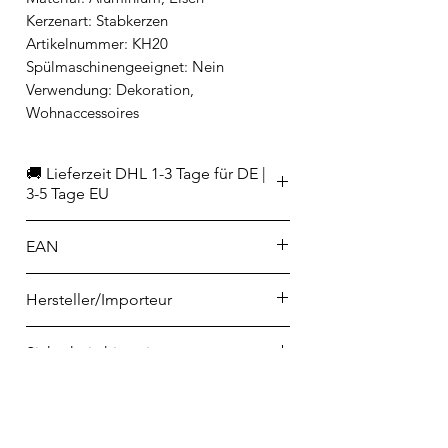
Kerzenart: Stabkerzen
Artikelnummer: KH20
Spülmaschinengeeignet: Nein
Verwendung: Dekoration,
Wohnaccessoires
🚚 Lieferzeit DHL 1-3 Tage für DE |
3-5 Tage EU
EAN
4260608096270
Hersteller/Importeur
KF Design GmbH
Sicherheitshinweise
Nauenweg 42e
47805 Krefeld
1. Eine brennende Kerze nie ohne
SAFETY
service@remember.de
Aufsicht lassen
2. Von Kindern und Haustieren
Safety instructions for candles -