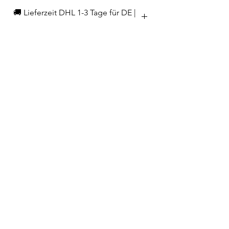
🚚 Lieferzeit DHL 1-3 Tage für DE |
3-5 Tage EU
EAN
0683125311079
Hersteller/Importeur
Olavson GmbH
Merowingerplatz 1
40225 Düsseldorf
hello@myolavson.com
Telefon
02223 9065698
info@home-and-kitchen.de