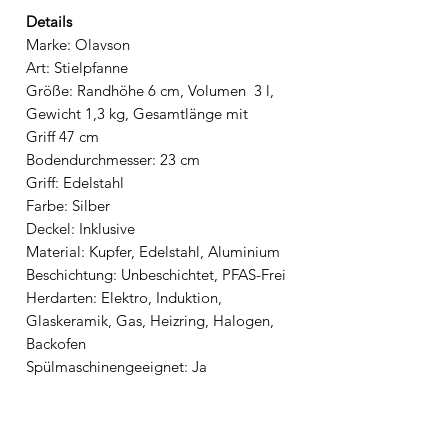
Details
Marke: Olavson
Art: Stielpfanne
Größe: Randhöhe 6 cm, Volumen 3 l,
Gewicht 1,3 kg, Gesamtlänge mit
Griff 47 cm
Bodendurchmesser: 23 cm
Griff: Edelstahl
Farbe: Silber
Deckel: Inklusive
Material: Kupfer, Edelstahl, Aluminium
Beschichtung: Unbeschichtet, PFAS-Frei
Herdarten: Elektro, Induktion,
Glaskeramik, Gas, Heizring, Halogen,
Backofen
Spülmaschinengeeignet: Ja
Artikelnummer: 786156
Verwendung: Pfanne, Bratpfanne, PFAS-
frei, Kupferkern Pfanne, Stielgriff-Pfanne