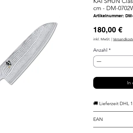
KAI SHUN Class
cm - DM-0702
Artikelnummer: DM
Pr
180,00 €
inkl. MwSt.
|
Versandkost
Anzahl
*
In
🚚 Lieferzeit DHL 1
EAN
4901601190502