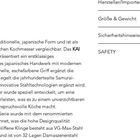
Hersteller/Importe
KAI Europe GmbH
Größe & Gewicht
Kottendorfer Str. 5
42697 Solingen
Klingenlänge: 18 
Sicherheitshinweis
info@kai-europe.
Grifflänge: 12,5 cm
ditionelle, japanische Form und ist als
Gewicht: 202 gr
1. Verletzungsgefa
chen Kochmesser vergleichbar. Das
KAI
SAFETY
Messerklingen: Me
äsentiert ein erstklassiges
und können schwer
les japanisches Handwerk mit modernen
Safety instructions 
verursachen. Deshal
helle, eschefarbene Griff ergänzt die
Consignes de sécur
Untergrund (Schne
egelt die jahrhundertealte Samurai-
Français
werden. Vermeiden
nnovative Stahltechnologien ergänzt wird.
Инструкции за бе
r wurde speziell entwickelt, um eine
der Klinge.
български
leisten, was es zu einem unverzichtbaren
2. Arbeitsfläche: L
Sikkerhedsinstrukti
anspruchsvolle Köche macht.
unbeaufsichtigt au
Ohutusjuhised nuga
 Serie wurde mit dem renommierten
Haus liegen
Puukkojen turvalli
net, was die hohe Designqualität
3. Aufbewahrung: 
Οδηγίες ασφαλείας 
chliffene Klinge besteht aus VG-Max-Stahl
auf. Hierfür empfe
Istruzioni di sicurez
 und ist von 32 Lagen Damaszenerstahl
oder aber ein Mes
Drošības instrukcij