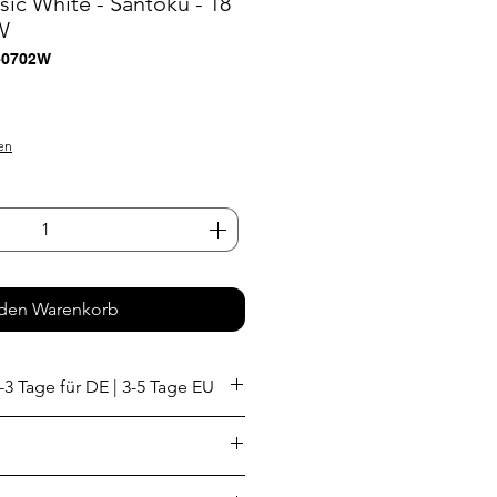
ic White - Santoku - 18
W
-0702W
eis
en
 den Warenkorb
-3 Tage für DE | 3-5 Tage EU