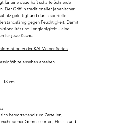
t für eine dauerhaft scharfe Schneide
4. Kinder: Stellen 
Peilių saugos instru
n. Der Griff in traditioneller japanischer
außerhalb der Rei
Veiligheidsinstruc
aholz gefertigt und durch spezielle
werden, damit kein
Instrukcje bezpiec
erstandsfähig gegen Feuchtigkeit. Damit
besteht.
Instruções de segu
unktionalität und Langlebigkeit – eine
5. Zweck: Verwend
Instrucțiuni de sig
ion für jede Küche.
ausschließlich für
Säkerhetsinstruktio
ist. So kann die K
Bezpečnostné poky
nformationen der KAI Messer Serien
was zusätzliche G
Varnostna navodila
6. Sicherer Griff:
Instrucciones de s
assic White
ansehen ansehen
mit nassen Händen
Español
und somit das Verl
Bezpečnostní poky
trocken und sauber
 - 18 cm
Biztonsági utasítá
zu gewährleisten.
7. Überprüfung Gri
in regelmäßigen Ze
Klingen der Messer
bar
 sich hervorragend zum Zerteilen,
verschiedener Gemüsesorten, Fleisch und