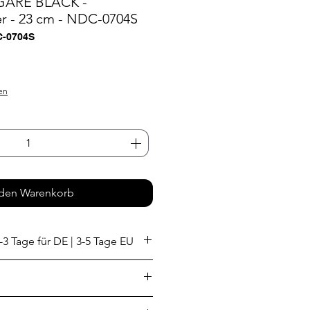
GARE BLACK -
r - 23 cm - NDC-0704S
C-0704S
eis
en
 den Warenkorb
-3 Tage für DE | 3-5 Tage EU