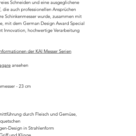
reies Schneiden und eine ausgeglichene
werden, damit kein
Instrukcje bezpiec
f, die auch professionellen Ansprüchen
besteht.
Instruções de segu
are Schinkenmesser wurde, zusammen mit
5. Zweck: Verwend
Instrucțiuni de sig
rie, mit dem German Design Award Special
ausschließlich für
Säkerhetsinstruktio
t Innovation, hochwertige Verarbeitung
ist. So kann die K
Bezpečnostné poky
was zusätzliche G
Varnostna navodila
6. Sicherer Griff:
Instrucciones de s
nformationen der KAI Messer Serien
mit nassen Händen
Español
und somit das Verl
Bezpečnostní poky
agare
ansehen
trocken und sauber
Biztonsági utasítá
zu gewährleisten.
7. Überprüfung Gri
nmesser - 23 cm
in regelmäßigen Ze
Klingen der Messer
hnittführung durch Fleisch und Gemüse,
 quetschen
ngen-Design in Strahlenform
Griff und Klinge