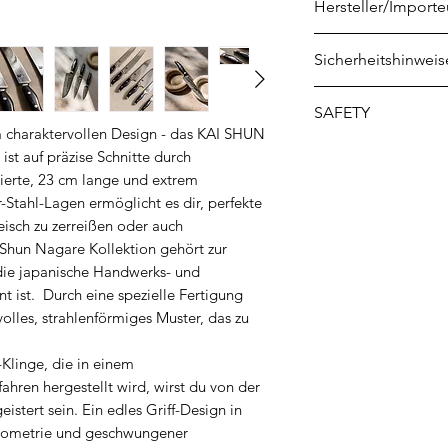
Hersteller/Importe
KAI Europe GmbH
Sicherheitshinweis
Kottendorfer Str. 5
42697 Solingen
1. Verletzungsgefa
SAFETY
info@kai-europe.
Messerklingen: Me
 charaktervollen Design - das KAI SHUN
und können schwer
Safety instructions 
 auf präzise Schnitte durch
verursachen. Deshal
Consignes de sécur
cierte, 23 cm lange und extrem
Untergrund (Schne
Français
-Stahl-Lagen ermöglicht es dir, perfekte
werden. Vermeiden
Инструкции за бе
eisch zu zerreißen oder auch
der Klinge.
български
Shun Nagare Kollektion gehört zur
2. Arbeitsfläche: L
Sikkerhedsinstrukti
 die japanische Handwerks- und
unbeaufsichtigt au
t ist. Durch eine spezielle Fertigung
Ohutusjuhised nuga
Haus liegen
volles, strahlenförmiges Muster, das zu
Puukkojen turvalli
3. Aufbewahrung: 
Οδηγίες ασφαλείας 
auf. Hierfür empfe
Klinge, die in einem
Istruzioni di sicurez
oder aber ein Mes
ren hergestellt wird, wirst du von der
Drošības instrukcij
istert sein. Ein edles Griff-Design in
4. Kinder: Stellen 
Peilių saugos instru
rgometrie und geschwungener
außerhalb der Rei
Veiligheidsinstruc