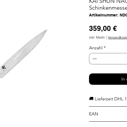
KAI SHUN NA
Schinkenmesse
Artikelnummer: ND
Pr
359,00 €
inkl. MwSt.
|
Versandkost
Anzahl
*
In
🚚 Lieferzeit DHL 1
EAN
4901601183443