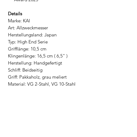
Details
Marke: KAI
Art: Allzweckmesser
Herstellungsland: Japan
Typ: High End Serie
Grifflänge: 10,5 cm
Klingenlänge: 16,5 cm ( 6,5" )
Herstellung: Handgefertigt
Schliff: Beidseitig
Griff: Pakkaholz, grau meliert
Material: VG 2-Stahl, VG 10-Stahl
Rockwell-Härte: 61 (±1) HRC
Artikelnummer: DCC-0782
Verwendung: Küchenmesser,
Universalmesser, Obstmesser,
Gemüsemesser, Allzweckmesser