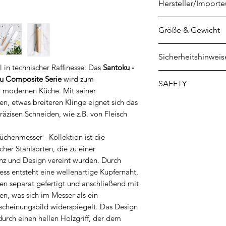
Hersteller/Importe
KAI Europe GmbH
Größe & Gewicht
Kottendorfer Str. 5
42697 Solingen
Klingenlänge: 16,
Sicherheitshinweis
info@kai-europe.
Grifflänge: 14 cm
l in technischer Raffinesse: Das
Santoku -
Gewicht: 166 gr
1. Verletzungsgefa
ku Composite Serie
wird zum
SAFETY
Messerklingen: Me
er modernen Küche. Mit seiner
und können schwer
en, etwas breiteren Klinge eignet sich das
Safety instructions 
verursachen. Deshal
äzisen Schneiden, wie z.B. von Fleisch
Consignes de sécur
Untergrund (Schne
Français
werden. Vermeiden
chenmesser - Kollektion ist die
Инструкции за бе
her Stahlsorten, die zu einer
der Klinge.
български
enz und Design vereint wurden. Durch
2. Arbeitsfläche: L
Sikkerhedsinstrukti
ess entsteht eine wellenartige Kupfernaht,
unbeaufsichtigt au
Ohutusjuhised nuga
n separat gefertigt und anschließend mit
Haus liegen
Puukkojen turvalli
n, was sich im Messer als ein
3. Aufbewahrung: 
Οδηγίες ασφαλείας 
Erscheinungsbild widerspiegelt. Das Design
auf. Hierfür empfe
Istruzioni di sicurez
durch einen hellen Holzgriff, der dem
oder aber ein Mes
Drošības instrukcij