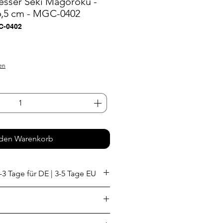
esser Seki Magoroku -
6,5 cm - MGC-0402
C-0402
eis
en
 den Warenkorb
-3 Tage für DE | 3-5 Tage EU