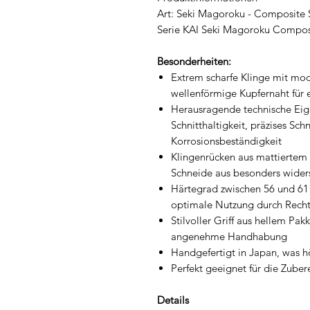
Art: Seki Magoroku - Composite 
Serie KAI Seki Magoroku Compos
Besonderheiten:
Extrem scharfe Klinge mit mod
wellenförmige Kupfernaht für e
Herausragende technische Eig
Schnitthaltigkeit, präzises Sc
Korrosionsbeständigkeit
Klingenrücken aus mattiertem
Schneide aus besonders widers
Härtegrad zwischen 56 und 61 H
optimale Nutzung durch Recht
Stilvoller Griff aus hellem Pakk
angenehme Handhabung
Handgefertigt in Japan, was hö
Perfekt geeignet für die Zube
Details