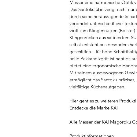
Messer eine harmonische Optik ve
Das Santoku überzeugt nicht nur d
durch seine herausragende Schärf
verbindet unterschiedliche Textu
Griff zum Klingenrücken (Bolster)
Klingenrücken aus satiniertem SU
selbst entsteht aus besonders har
geschliffen – für hohe Schnitthal
helle Pakkaholzgriff ist nahtlos 
bietet eine ergonomische Handha
Mit seinem ausgewogenen Gewic
ermöglicht das Santoku präzises,
vielfältige Küchenaufgaben.
Hier geht es zu weiteren
Produkti
Entdecke die Marke KAI
Alle Messer der KAI Magoroku C
Produktinformationen