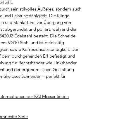
rleiht.
4. Kinder: Stellen 
Peilių saugos instru
urch sein stilvolles Äußeres, sondern auch
außerhalb der Rei
Veiligheidsinstruc
e und Leistungsfähigkeit. Die Klinge
werden, damit kein
Instrukcje bezpiec
ren und Stahlarten: Der Übergang vom
besteht.
Instruções de segu
 ist abgerundet und poliert, während der
5. Zweck: Verwend
Instrucțiuni de sig
S420J2 Edelstahl besteht. Die Schneide
ausschließlich für
Säkerhetsinstruktio
tem VG10 Stahl und ist beidseitig
ist. So kann die K
Bezpečnostné poky
tigkeit sowie Korrosionsbeständigkeit. Der
was zusätzliche G
Varnostna navodila
auf dem durchgehenden Erl befestigt und
6. Sicherer Griff:
Instrucciones de s
bung für Rechtshänder wie Linkshänder.
mit nassen Händen
Español
ht und der ergonomischen Gestaltung
und somit das Verl
Bezpečnostní poky
 müheloses Schneiden – perfekt für
trocken und sauber
Biztonsági utasítá
zu gewährleisten.
7. Überprüfung Gri
nformationen der KAI Messer Serien
in regelmäßigen Ze
Klingen der Messer
omposite Serie