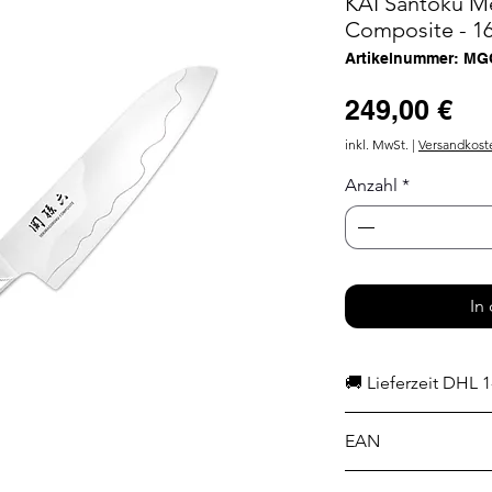
KAI Santoku M
Composite - 1
Artikelnummer: MG
Pr
249,00 €
inkl. MwSt.
|
Versandkost
Anzahl
*
In
🚚 Lieferzeit DHL 1
EAN
4901601329322