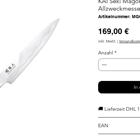
KAI Seki Mago
Allzweckmesse
Artikelnummer: MG
Pr
169,00 €
inkl. MwSt.
|
Versandkost
Anzahl
*
In
🚚 Lieferzeit DHL 1
EAN
4901601329315