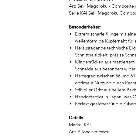
Art: Seki Magoroku - Composite 
Serie KAI Seki Magoroku Compos
Besonderheiten:
Extrem scharfe Klinge mit ei
wellenförmige Kupfernaht für e
Herausragende technische Eig
Schnitthaltigkeit, präzise Sch
Klingenrücken aus mattiertem
Schneide aus besonders widers
Härtegrad zwischen 56 und 61 H
optimale Nutzung durch Recht
Stilvoller Griff aus hellem Pak
Handgefertigt in Japan, was Qu
Perfekt geeignet für die Zube
Details
Marke: KAI
Art: Allzweckmesser