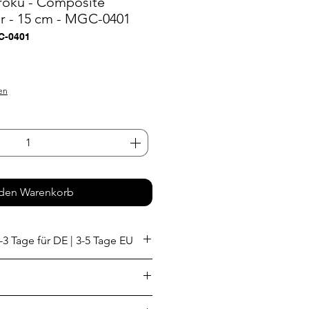
roku - Composite
r - 15 cm - MGC-0401
C-0401
eis
en
 den Warenkorb
-3 Tage für DE | 3-5 Tage EU