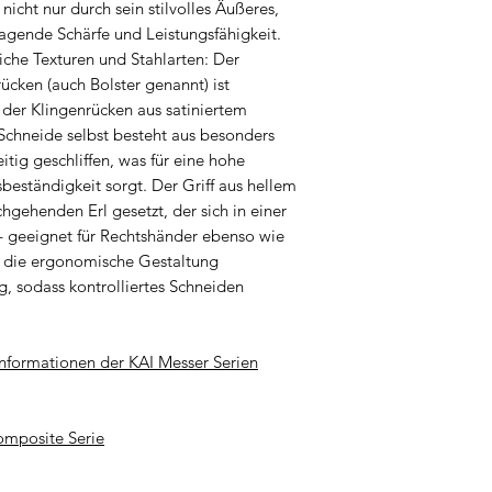
icht nur durch sein stilvolles Äußeres,
4. Kinder: Stellen 
Peilių saugos instru
agende Schärfe und Leistungsfähigkeit.
außerhalb der Rei
Veiligheidsinstruc
iche Texturen und Stahlarten: Der
werden, damit kein
Instrukcje bezpiec
cken (auch Bolster genannt) ist
besteht.
Instruções de segu
der Klingenrücken aus satiniertem
5. Zweck: Verwend
Instrucțiuni de sig
Schneide selbst besteht aus besonders
ausschließlich für
Säkerhetsinstruktio
itig geschliffen, was für eine hohe
ist. So kann die K
Bezpečnostné poky
sbeständigkeit sorgt. Der Griff aus hellem
was zusätzliche G
Varnostna navodila
chgehenden Erl gesetzt, der sich in einer
6. Sicherer Griff:
Instrucciones de s
– geeignet für Rechtshänder ebenso wie
mit nassen Händen
Español
d die ergonomische Gestaltung
und somit das Verl
Bezpečnostní poky
g, sodass kontrolliertes Schneiden
trocken und sauber
Biztonsági utasítá
zu gewährleisten.
7. Überprüfung Gri
nformationen der KAI Messer Serien
in regelmäßigen Ze
Klingen der Messer
omposite Serie