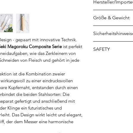
Hersteller/Importe
KAI Europe GmbH
Größe & Gewicht
Kottendorfer Str. 5
42697 Solingen
Klingenlänge: 15 
Sicherheitshinweis
info@kai-europe.
Grifflänge: 11 cm
 Design - gepaart mit innovative Technik.
Gewicht: 77 gr
1. Verletzungsgefa
 Seki Magoroku Composite Serie
ist perfekt
SAFETY
Messerklingen: Me
chneidaufgaben, wie das Zerkleinern von
und können schwer
chneiden von Fleisch und gehört in jede
Safety instructions 
verursachen. Deshal
Consignes de sécur
Untergrund (Schne
ktion ist die Kombination zweier
Français
werden. Vermeiden
 wirkungsvoll zu einer eindrucksvollen
Инструкции за бе
tbare Kupfernaht, entstanden durch einen
der Klinge.
български
erbindet die beiden Stahlsorten: Die
2. Arbeitsfläche: L
Sikkerhedsinstrukti
parat gefertigt und anschließend mit
unbeaufsichtigt au
Ohutusjuhised nuga
er Klinge ein futuristisches und
Haus liegen
Puukkojen turvalli
leiht. Das Design wirkt leicht und elegant,
3. Aufbewahrung: 
Οδηγίες ασφαλείας 
riff, der dem Messer eine harmonische
auf. Hierfür empfe
Istruzioni di sicurez
oder aber ein Mes
Drošības instrukcij