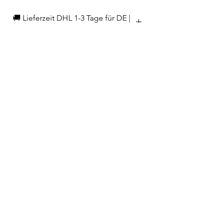
🚚 Lieferzeit DHL 1-3 Tage für DE |
3-5 Tage EU
EAN
4260036146707
Hersteller/Importeur
KAI Europe GmbH
Kottendorfer Str. 5
42697 Solingen
info@kai-europe.com
Telefon
02223 9065698
info@home-and-kitchen.de