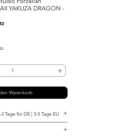
tudio Porzellan
AII YAKUZA DRAGON -
52
s
en
 den Warenkorb
-3 Tage für DE | 3-5 Tage EU