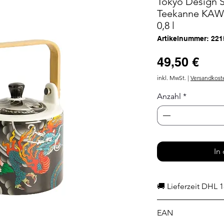
Tokyo Design S
Teekanne KAW
0,8 l
Artikelnummer: 221
Prei
49,50 €
inkl. MwSt.
|
Versandkost
Anzahl
*
In
🚚 Lieferzeit DHL 1
EAN