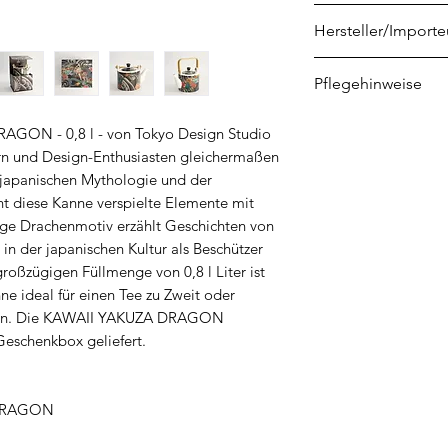
8721041604911
Hersteller/Importe
CNB Enterprises B.
Pflegehinweise
Marterkoog 4
NL-1822 BK Alkma
Wir empfehlen gru
GON - 0,8 l - von Tokyo Design Studio
info@cnboriental
heißem Wasser aus
ern und Design-Enthusiasten gleichermaßen
r japanischen Mythologie und der
int diese Kanne verspielte Elemente mit
lige Drachenmotiv erzählt Geschichten von
 in der japanischen Kultur als Beschützer
roßzügigen Füllmenge von 0,8 l Liter ist
e ideal für einen Tee zu Zweit oder
ein. Die KAWAII YAKUZA DRAGON
 Geschenkbox geliefert.
 DRAGON