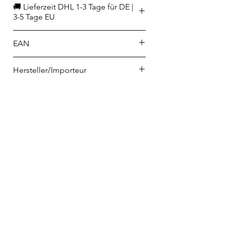
🚚 Lieferzeit DHL 1-3 Tage für DE |
3-5 Tage EU
EAN
8721041615276
Hersteller/Importeur
CNB Enterprises B.V.
Marterkoog 4
NL-1822 BK Alkmaar
info@cnboriental.com
Telefon
02223 9065698
info@home-and-kitchen.de
VERTRAG WIDERRUFEN