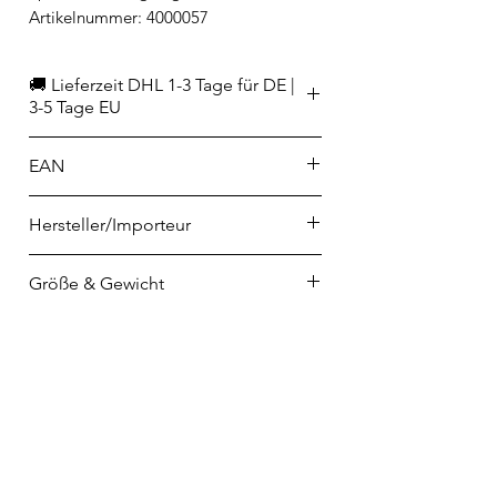
Artikelnummer: 4000057
🚚 Lieferzeit DHL 1-3 Tage für DE |
3-5 Tage EU
EAN
4012632221278
Hersteller/Importeur
Stölzle Lausitz GmbH
Größe & Gewicht
Berliner Straße 22-32
02943 Weißwasser
Inhalt strichvoll 600 ml
office@stoelzle-lausitz.de
Höhe 26 cm
Durchmesser 13 cm (außen)