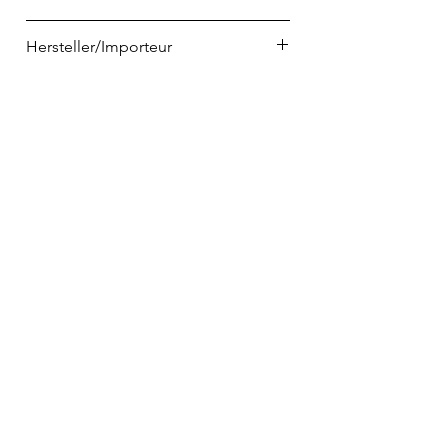
5420000770355
Hersteller/Importeur
SERAX
Veldkant 21
B-2550 Kontich
info@serax.com
Telefon
02223 9065698
info@home-and-kitchen.de
VERTRAG WIDERRUFEN